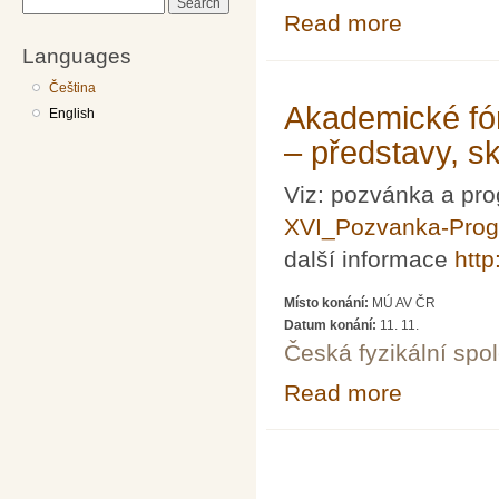
Search
Read more
about 17. Konfe
Languages
Čeština
Akademické fó
English
– představy, s
Viz: pozvánka a pr
XVI_Pozvanka-Prog
další informace
http
Místo konání:
MÚ AV ČR
Datum konání:
11. 11.
Česká fyzikální spo
Read more
about Akademick
Pages