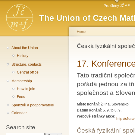
Main menu
Sk
Pro členy JČMF
ma
The Union of Czech Mat
co
Home
You are here
Česká fyzikální spole
About the Union
History
17. Konference
Structure, contacts
Central office
Tato tradiční spole
Membership
pořádá jednou za tři
How to join
společnost a Sloven
Fees
Místo konání:
Žilina, Slovensko
Sponzoři a podporovatelé
Datum konání:
5. 9.
to
8. 9.
Calendar
Webové stránky akce:
http://sfs
Search site
Česká fyzikální spo