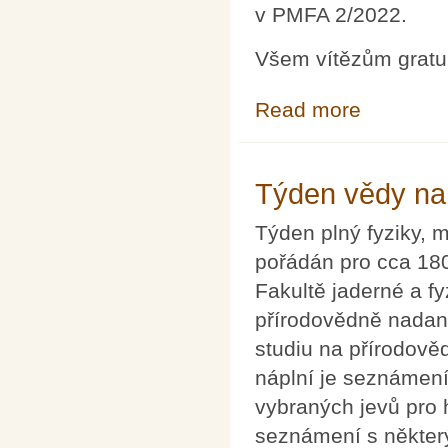
v PMFA 2/2022.
Všem vítězům gratul
Read more
about JČMF odm
Týden vědy na
Týden plný fyziky, 
pořádán pro cca 180
Fakultě jaderné a f
přírodovědně nadan
studiu na přírodově
náplní je seznámen
vybraných jevů pro 
seznámení s někter