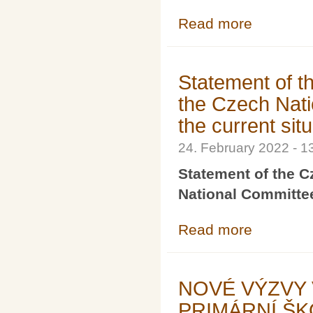
Read more
about Prosba o
Statement of t
the Czech Nati
the current sit
24. February 2022 - 
Statement of the C
National Committee
Read more
about Statement
current situation
NOVÉ VÝZVY 
PRIMÁRNÍ ŠK