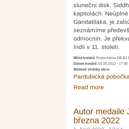
sluneční disk. Sidd
kapitolách. Neúplné
Ganitatilaka, je zal
seznámíme především
odmocnin. Je překva
Indii v 11. století.
Místo konání:
Posluchárna DB-B2 Do
Datum konání:
05.05.2022 - 17:00
Webové stránky akce:
Pardubická pobočk
Read more
about Přednáška
Autor medaile 
března 2022