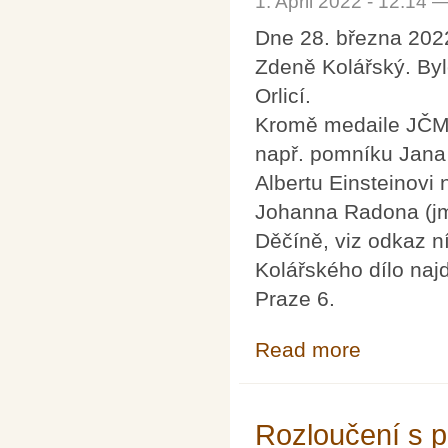
1. April 2022 - 12:14 
Dne 28. března 2022
Zdeně Kolářský. Bylo
Orlicí.
Kromě medaile JČMF 
např. pomníku Jana
Albertu Einsteinovi
Johanna Radona (jm
Děčíně, viz odkaz n
Kolářského dílo naj
Praze 6.
Read more
about Autor med
Rozloučení s p