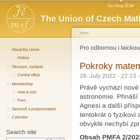
Main menu
Sk
Pro členy JČMF
ma
The Union of Czech Mat
co
Home
You are here
Pro odbornou i laickou
About the Union
History
Pokroky matema
Structure, contacts
28. July 2022 - 22:23
Central office
Membership
Právě vychází nové 
How to join
astronomie. Přináší
Fees
Agnesi a další přís
Sponzoři a podporovatelé
tentokrát o fyzikov
Calendar
obvykle nechybí zpr
Search site
Obsah PMFA 2/202