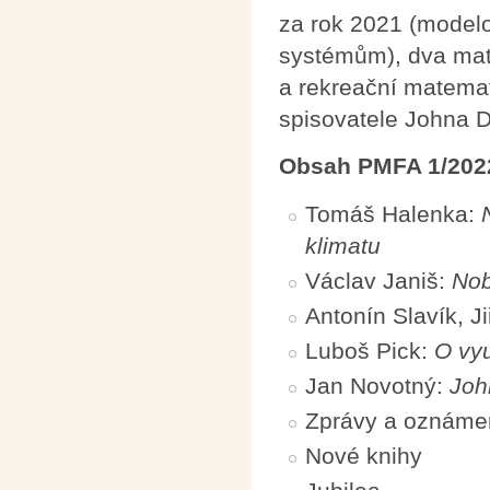
za rok 2021 (model
systémům), dva mat
a rekreační matema
spisovatele Johna D
Obsah PMFA 1/202
Tomáš Halenka:
klimatu
Václav Janiš:
Nob
Antonín Slavík, Ji
Luboš Pick:
O vyu
Jan Novotný:
Joh
Zprávy a oznáme
Nové knihy