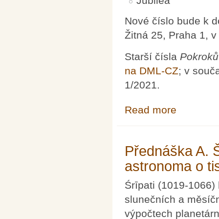
Jubilea
Nové číslo bude k 
Žitná 25, Praha 1, 
Starší čísla
Pokroků
na DML-CZ
; v souč
1/2021.
Read more
about Pokroky m
Přednáška A. 
astronoma o tis
Śrīpati (1019-1066)
slunečních a měsíčn
výpočtech planetárn