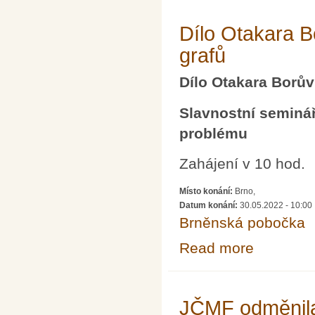
Dílo Otakara B
grafů
Dílo Otakara Borův
Slavnostní seminář 
problému
Zahájení v 10 hod.
Místo konání:
Brno,
Datum konání:
30.05.2022 - 10:00
Brněnská pobočka
Read more
about Dílo Otak
JČMF odměnila 