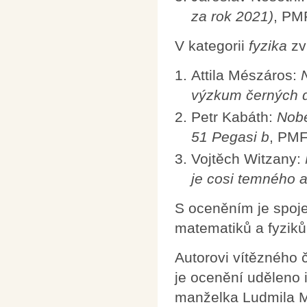
za rok 2021)
, PM
V kategorii
fyzika
zví
Attila Mészáros:
výzkum černých 
Petr Kabáth:
Nobe
51 Pegasi b
, PMF
Vojtěch Witzany:
je cosi temného 
S oceněním je spoj
matematiků a fyziků
Autorovi vítězného č
je ocenění uděleno
manželka Ludmila M