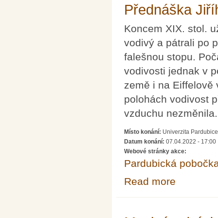
Přednáška Jiř
Koncem XIX. stol. už
vodivý a pátrali po p
falešnou stopu. Poč
vodivosti jednak v 
země i na Eiffelově
polohách vodivost př
vzduchu nezměnila.
Místo konání:
Univerzita Pardubice
Datum konání:
07.04.2022 - 17:00
Webové stránky akce:
Pardubická pobočk
Read more
about Přednáška