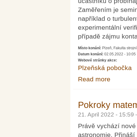
účastníků o probíha
Zaměřením je semin
například o turbule
experimentální veri
případě zájmu konta
Místo konání:
Plzeň, Fakulta strojn
Datum konání:
02.05.2022 - 10:05
Webové stránky akce:
Plzeňská pobočka
Read more
about Odborný se
Pokroky matema
21. April 2022 - 15:5
Právě vychází nové 
astronomie. Přináš