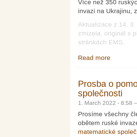
Více než 350 ruský
invazi na Ukrajinu, 
Aktualizace z 14. 3
zmizela, originál s
stránkách EMS.
Read more
about Ruští mat
Prosba o pomo
společnosti
1. March 2022 - 8:58
Prosíme všechny čl
obětem ruské invaze
matematické společ