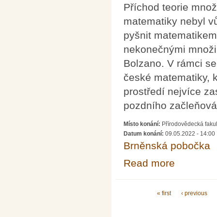
Příchod teorie mno
matematiky nebyl v
pyšnit matematikem,
nekonečnými množina
Bolzano. V rámci se
české matematiky, k
prostředí nejvíce z
pozdního začleňován
Místo konání:
Přírodovědecká fakul
Datum konání:
09.05.2022 - 14:00
Brněnská pobočka
Read more
about Počátky t
Pages
« first
‹ previous