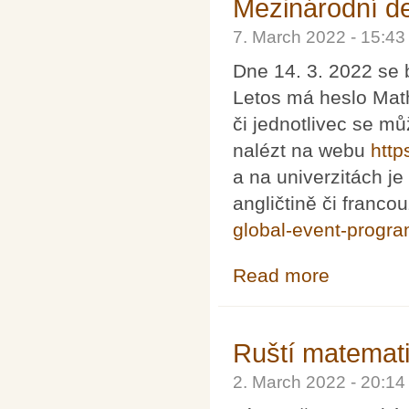
Mezinárodní d
7. March 2022 - 15:4
Dne 14. 3. 2022 se
Letos má heslo Math
či jednotlivec se mů
nalézt na webu
http
a na univerzitách je
angličtině či franco
global-event-progra
Read more
about Mezináro
Ruští matemati
2. March 2022 - 20:1