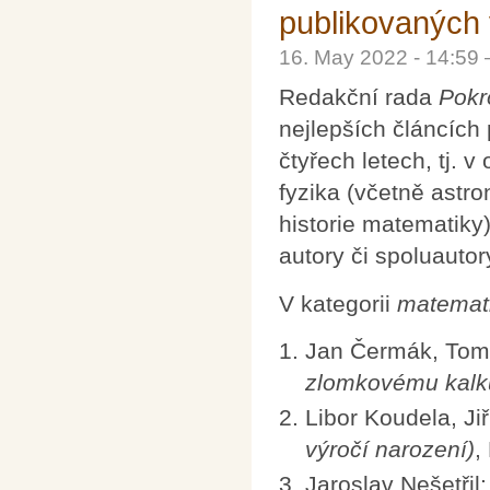
publikovaných
16. May 2022 - 14:59
Redakční rada
Pokr
nejlepších článcích
čtyřech letech, tj. 
fyzika (včetně astro
historie matematiky)
autory či spoluautor
V kategorii
matemat
Jan Čermák, Tomá
zlomkovému kalk
Libor Koudela, Ji
výročí narození)
,
Jaroslav Nešetřil