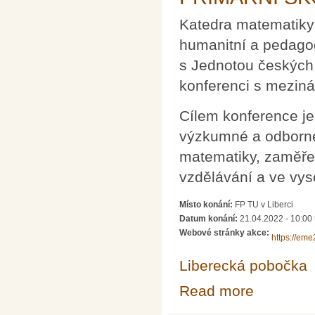
Katedra matematiky 
humanitní a pedagog
s Jednotou českých
konferenci s mezin
Cílem konference j
výzkumné a odborné 
matematiky, zaměře
vzdělávání a ve vys
Místo konání:
FP TU v Liberci
Datum konání:
21.04.2022 - 10:00
Webové stránky akce:
https://eme2
Liberecká pobočka
Read more
about NOVÉ V