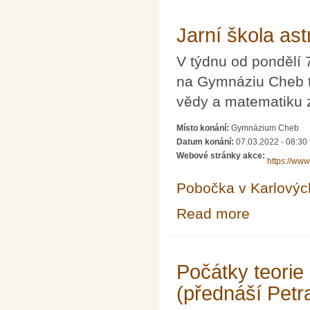
Jarní škola as
V týdnu od pondělí 
na Gymnáziu Cheb t
vědy a matematiku z
Místo konání:
Gymnázium Cheb
Datum konání:
07.03.2022 - 08:30
Webové stránky akce:
https://www
Pobočka v Karlovýc
Read more
about Jarní ško
Počátky teorie
(přednáší Petr