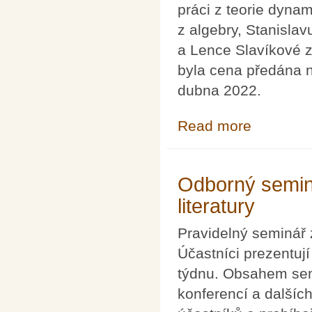
práci z teorie dyna
z algebry, Stanislav
a Lence Slavíkové z
byla cena předána 
dubna 2022.
Read more
about Cena Čes
Odborný seminá
literatury
Pravidelný seminář z
Účastníci prezentují
týdnu. Obsahem semi
konferencí a dalšíc