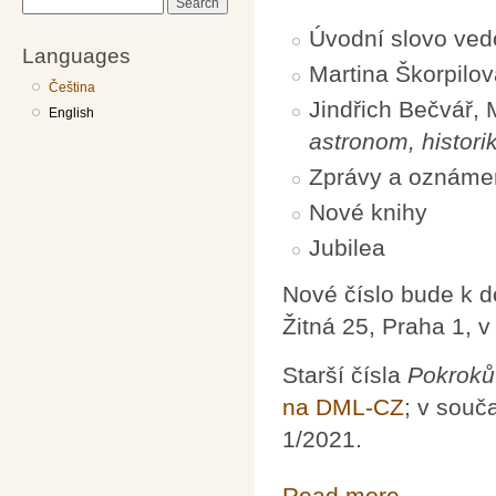
Search
Úvodní slovo ved
Languages
Martina Škorpilo
Čeština
Jindřich Bečvář,
English
astronom, histori
Zprávy a oznáme
Nové knihy
Jubilea
Nové číslo bude k 
Žitná 25, Praha 1, 
Starší čísla
Pokroků
na DML-CZ
; v souč
1/2021.
Read more
about Pokroky m