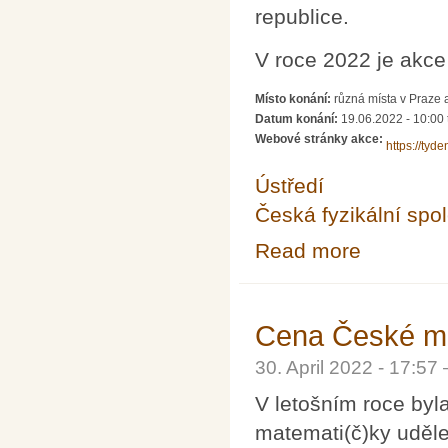
republice.
V roce 2022 je akc
Místo konání:
různá místa v Praze 
Datum konání:
19.06.2022 - 10:00
Webové stránky akce:
https://tyde
Ústředí
Česká fyzikální spo
Read more
about Týden vě
Cena České ma
30. April 2022 - 17:5
V letošním roce by
matemati(č)ky uděl