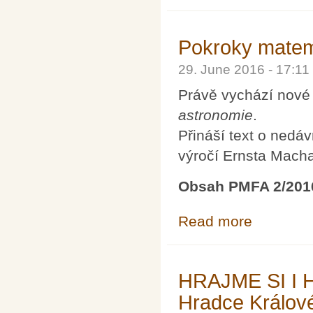
Pokroky matema
29. June 2016 - 17:1
Právě vychází nové
astronomie
.
Přináší text o nedá
výročí Ernsta Macha
Obsah PMFA 2/201
Read more
about Pokroky m
HRAJME SI I HL
Hradce Králov