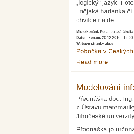
„logický“ jazyk. Fot
i nějaká hádanka či
chvilce najde.
Místo konání:
Pedagogická fakulta
Datum konání:
20.12.2016 - 15:00
Webové stránky akce:
Pobočka v Českých 
Read more
about Africký ži
Modelování in
Přednáška doc. Ing.
z Ústavu matematik
Jihočeské univerzit
Přednáška je určena