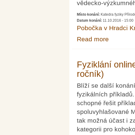
vědecko-výzkumného
Místo konání:
Katedra fyziky Příro
Datum konání:
11.10.2016 - 15:00
Pobočka v Hradci K
Read more
about Trhlina v 
Fyziklání onlin
ročník)
Blíží se další konán
fyzikálních příklad
schopné řešit příkla
spoluvyhlašované MŠ
tak možná účast i z
kategorii pro kohokol