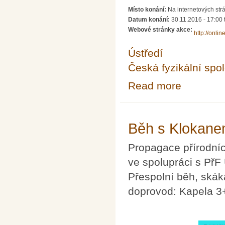
Místo konání:
Na internetových strá
Datum konání:
30.11.2016 -
17:00
Webové stránky akce:
http://onlin
Ústředí
Česká fyzikální spo
Read more
about Fyziklání 
Běh s Klokan
Propagace přírodníc
ve spolupráci s PřF
Přespolní běh, skák
doprovod: Kapela 3