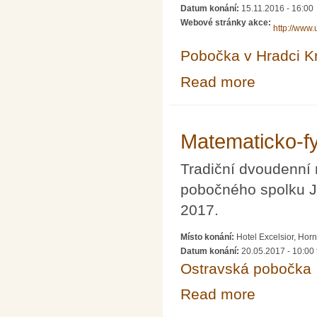
Datum konání:
15.11.2016 - 16:00
Webové stránky akce:
http://www
Pobočka v Hradci K
Read more
about Abåku. Hr
Matematicko-fyz
Tradiční dvoudenní 
pobočného spolku J
2017.
Místo konání:
Hotel Excelsior, Hor
Datum konání:
20.05.2017 - 10:00
Ostravská pobočka
Read more
about Matematick