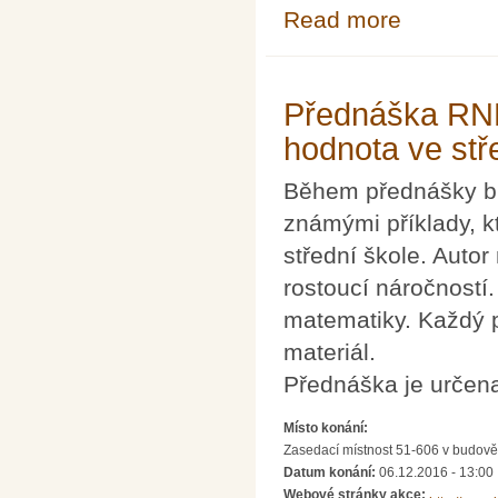
Read more
about Termokame
Přednáška RNDr
hodnota ve st
Během přednášky b
známými příklady, k
střední škole. Auto
rostoucí náročností.
matematiky. Každý p
materiál.
Přednáška je určena
Místo konání:
Zasedací místnost 51-606 v budově 
Datum konání:
06.12.2016 - 13:00
Webové stránky akce: