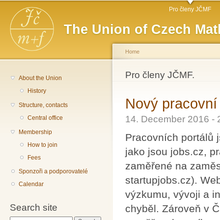
Main menu
Sk
Pro členy JČMF
ma
The Union of Czech Mat
co
Home
You are here
Pro členy JČMF.
About the Union
History
Nový pracovní 
Structure, contacts
14. December 2016 -
Central office
Membership
Pracovních portálů 
How to join
jako jsou jobs.cz, p
Fees
zaměřené na zaměstn
Sponzoři a podporovatelé
startupjobs.cz). We
Calendar
výzkumu, vývoji a 
Search site
chyběl. Zároveň v ČR