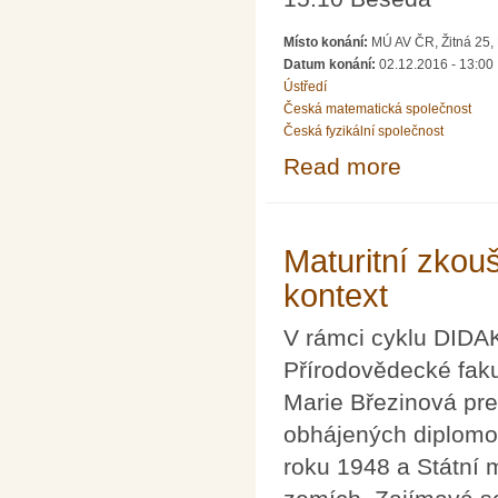
Místo konání:
MÚ AV ČR, Žitná 25,
Datum konání:
02.12.2016 - 13:00
Ústředí
Česká matematická společnost
Česká fyzikální společnost
Read more
about Setkání 
Maturitní zkou
kontext
V rámci cyklu DID
Přírodovědecké faku
Marie Březinová pr
obhájených diplomov
roku 1948 a Státní 