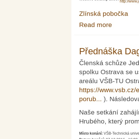
http://www.
Zlínská pobočka
Read more
about Přednáška
Přednáška Dag
Členská schůze Jed
spolku Ostrava se u
areálu VŠB-TU Ostra
https://www.vsb.cz/e
porub...
). Následova
Naše setkání zaháj
Hrubého, který prom
Místo konání:
VŠB-Technická univer