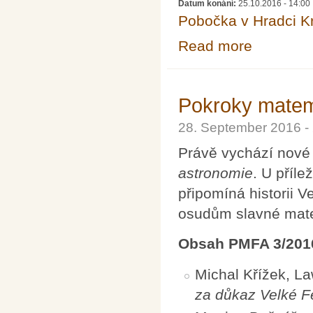
Datum konání:
25.10.2016 - 14:00
Pobočka v Hradci K
Read more
about Částicová 
Pokroky matema
28. September 2016 -
Právě vychází nové
astronomie
. U příl
připomíná historii 
osudům slavné mate
Obsah PMFA 3/201
Michal Křížek, L
za důkaz Velké F