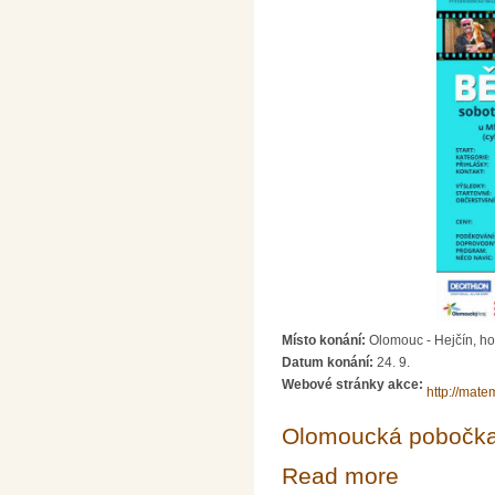
Místo konání:
Olomouc - Hejčín, h
Datum konání:
24. 9.
Webové stránky akce:
http://mate
Olomoucká pobočk
Read more
about Běh s Kl