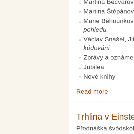
Martina Bečvářo
Martina Štěpáno
Marie Běhounko
pohledu
Václav Snášel, Ji
kódování
Zprávy a oznáme
Jubilea
Nové knihy
Read more
about Pokroky m
Trhlina v Einste
Přednáška švédskéh