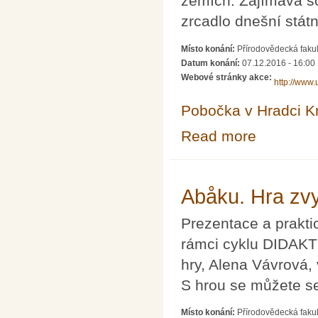
zemích. Zajímavá so
zrcadlo dnešní státn
Místo konání:
Přírodovědecká fakul
Datum konání:
07.12.2016 - 16:00
Webové stránky akce:
http://www
Pobočka v Hradci K
Read more
about Maturitní
Abåku. Hra zvy
Prezentace a prakti
rámci cyklu DIDAKT
hry, Alena Vávrová,
S hrou se můžete s
Místo konání:
Přírodovědecká faku