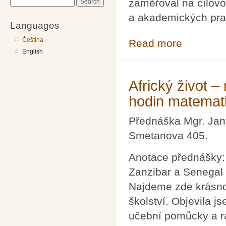
zaměřoval na cílov
Search
a akademických pra
Languages
Čeština
Read more
about Nový prac
English
Africký život – 
hodin matemat
Přednáška Mgr. Jan
Smetanova 405.
Anotace přednášky:
Zanzibar a Senegal –
Najdeme zde krásnou
školství. Objevila 
učební pomůcky a rad