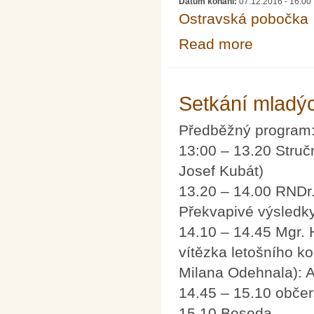
Datum konání:
07.12.2016 - 16:00
Ostravská pobočka
Read more
about Přednášk
Setkání mladý
Předběžný program
13:00 – 13.20 Stru
Josef Kubát)
13.20 – 14.00 RNDr.
Překvapivé výsledk
14.10 – 14.45 Mgr. 
vítězka letošního k
Milana Odehnala): A
14.45 – 15.10 občer
15.10 Beseda