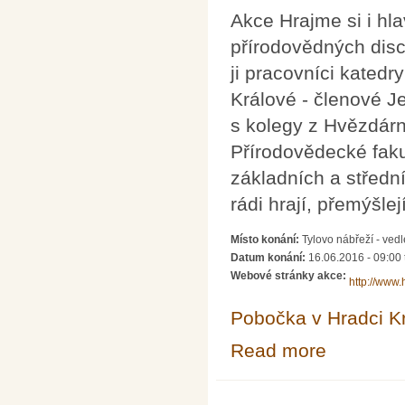
Akce Hrajme si i hl
přírodovědných disc
ji pracovníci katedr
Králové - členové J
s kolegy z Hvězdárn
Přírodovědecké faku
základních a středníc
rádi hrají, přemýšl
Místo konání:
Tylovo nábřeží - ved
Datum konání:
16.06.2016 - 09:00
Webové stránky akce:
http://www.
Pobočka v Hradci K
Read more
about HRAJME SI