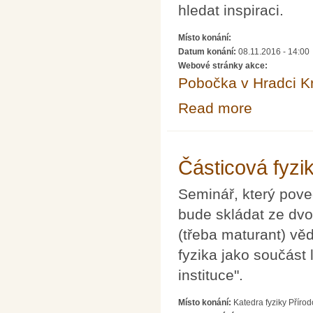
hledat inspiraci.
Místo konání:
Datum konání:
08.11.2016 - 14:00
Webové stránky akce:
Pobočka v Hradci K
Read more
about Projekt 
Částicová fyzik
Seminář, který pov
bude skládat ze dvo
(třeba maturant) vě
fyzika jako součást
instituce".
Místo konání:
Katedra fyziky Příro