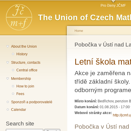
Main menu
Sk
Pro členy JČMF
ma
The Union of Czech Mat
co
Home
You are here
Pobočka v Ústí nad 
About the Union
History
Letní škola ma
Structure, contacts
Central office
Akce je zaměřena na
Membership
třídě základní škol
How to join
odborným programen
Fees
Místo konání:
Bedřichov, penzion B
Sponzoři a podporovatelé
Datum konání:
01.08.2015 - 17:00
Calendar
Webové stránky akce:
http://jcmf
Search site
Pobočka v Ústí na