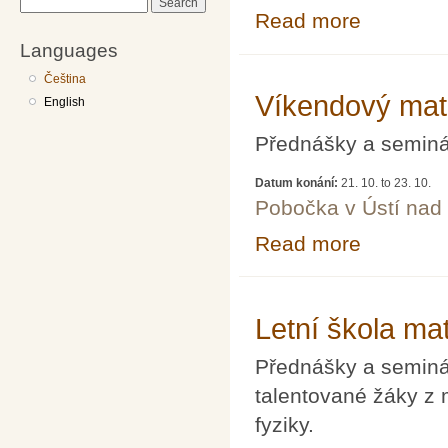
Search
Read more
about Letní ško
Languages
Čeština
Víkendový mat
English
Přednášky a seminář
Datum konání:
21. 10.
to
23. 10.
Pobočka v Ústí na
Read more
about Víkendov
Letní škola ma
Přednášky a seminář
talentované žáky z 
fyziky.