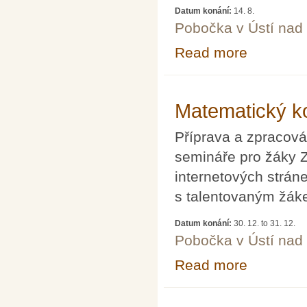
Datum konání:
14. 8.
Pobočka v Ústí na
Read more
about Letní škol
Matematický k
Příprava a zpracov
semináře pro žáky 
internetových strán
s talentovaným žá
Datum konání:
30. 12.
to
31. 12.
Pobočka v Ústí na
Read more
about Matemati