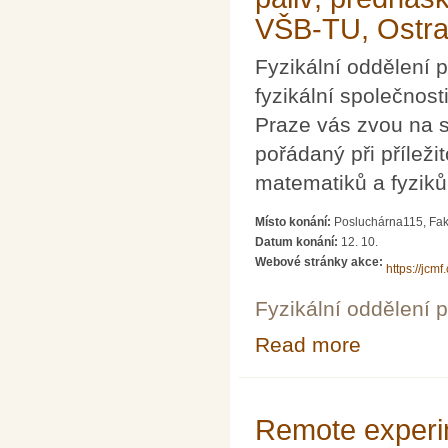
VŠB-TU, Ostra
Fyzikální oddělení
fyzikální společnos
Praze vás zvou na s
pořádaný při příleži
matematiků a fyziků
Místo konání:
Posluchárna115, Faku
Datum konání:
12. 10.
Webové stránky akce:
https://jcm
Fyzikální oddělení 
Read more
about Kombinovan
TU, Ostrava)
Remote experi