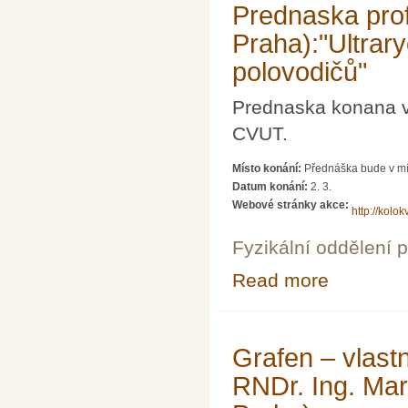
Prednaska pro
Praha):"Ultrar
polovodičů"
Prednaska konana v 
CVUT.
Místo konání:
Přednáška bude v mí
Datum konání:
2. 3.
Webové stránky akce:
http://kolokv
Fyzikální oddělení 
Read more
about Prednaska
Grafen – vlast
RNDr. Ing. Ma