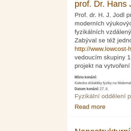
prof. Dr. Hans
Prof. dr. H. J. Jodl 
moderních výukovýc
fyzikálních vzdálen
Zabýval se též jed
http://www.lowcost-
vedoucím skupiny 15
projekt na vytvoření
Místo konání:
Katedra didaktiky fyziky na Matemati
Datum konání:
27. 6.
Fyzikální oddělení 
Read more
about Remote ex