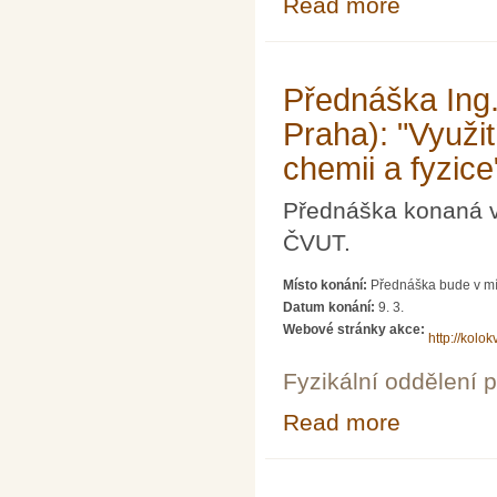
Read more
po Fukusime"
Přednáška Ing
Praha): "Využit
chemii a fyzice
Přednáška konaná v 
ČVUT.
Místo konání:
Přednáška bude v mí
Datum konání:
9. 3.
Webové stránky akce:
http://kolokv
Fyzikální oddělení 
Read more
about Přednáška
fyzice"