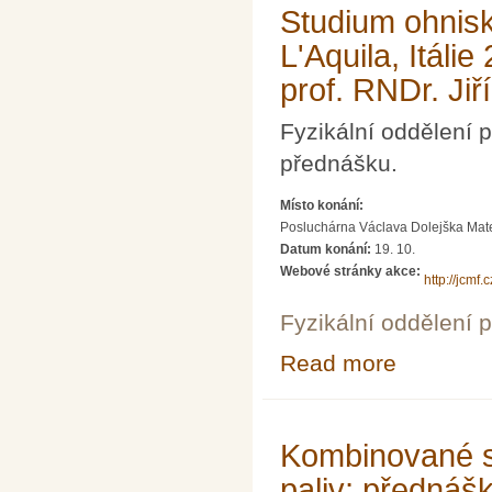
Studium ohnis
L'Aquila, Itáli
prof. RNDr. Ji
Fyzikální oddělení
přednášku.
Místo konání:
Posluchárna Václava Dolejška Matema
Datum konání:
19. 10.
Webové stránky akce:
http://jcmf
Fyzikální oddělení 
Read more
about Studium o
Ph.D., prof. RND
Kombinované sp
paliv; přednášk