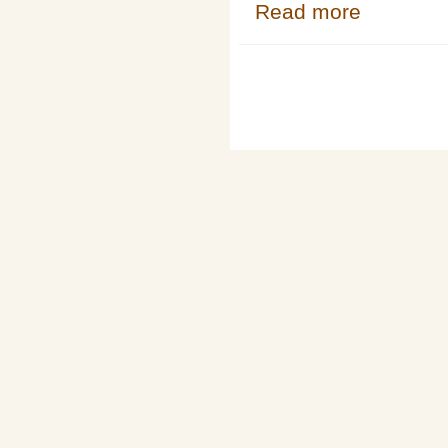
Read more
about Prednaska
astronomy with
Pages