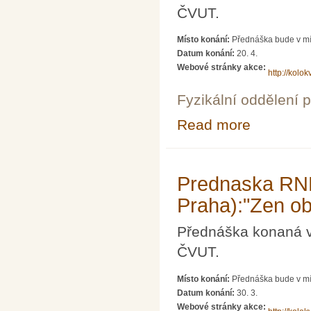
ČVUT.
Místo konání:
Přednáška bude v mí
Datum konání:
20. 4.
Webové stránky akce:
http://kolokv
Fyzikální oddělení 
Read more
about Prednaska
Prednaska RND
Praha):"Zen ob
Přednáška konaná v 
ČVUT.
Místo konání:
Přednáška bude v mí
Datum konání:
30. 3.
Webové stránky akce: