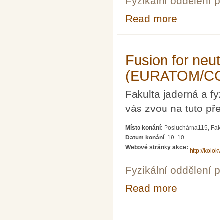
Fyzikální oddělení 
Read more
about Fyzika a 
Limpouch, CSc.
Fusion for neu
(EURATOM/CCF
Fakulta jaderná a 
vás zvou na tuto př
Místo konání:
Posluchárna115, Faku
Datum konání:
19. 10.
Webové stránky akce:
http://kolok
Fyzikální oddělení 
Read more
about Fusion f