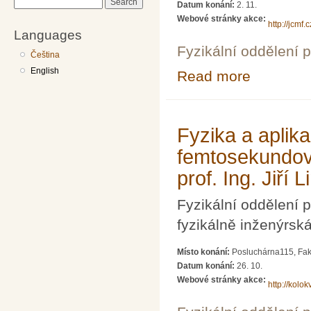
Search
Datum konání:
2. 11.
Webové stránky akce:
http://jcmf
Languages
Fyzikální oddělení 
Čeština
English
Read more
about Jaderná e
Fyzika a aplika
femtosekundov
prof. Ing. Jiř
Fyzikální oddělení 
fyzikálně inženýrsk
Místo konání:
Posluchárna115, Faku
Datum konání:
26. 10.
Webové stránky akce:
http://kolokv