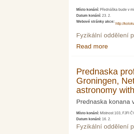
Místo konání:
Přednáška bude v mí
Datum konání:
23. 2.
Webové stránky akce:
http://kolokv
Fyzikální oddělení 
Read more
about Prednaska 
the world"
Prednaska prof
Groningen, Net
astronomy wit
Prednaska konana v 
Místo konání:
Místnost 103, FJFI Č
Datum konání:
16. 2.
Fyzikální oddělení 