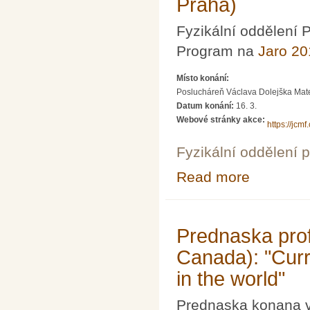
Praha)
Fyzikální oddělení
Program na
Jaro 20
Místo konání:
Poslucháreň Václava Dolejška Matema
Datum konání:
16. 3.
Webové stránky akce:
https://jcm
Fyzikální oddělení 
Read more
about Grafen – 
Praha)
Prednaska prof.
Canada): "Curr
in the world"
Prednaska konana v 