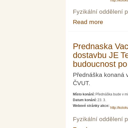
http://kolokv
Fyzikální oddělení 
Read more
about Prednaska
Prednaska Vac
dostavbu JE Te
budoucnost po
Přednáška konaná v 
ČVUT.
Místo konání:
Přednáška bude v mí
Datum konání:
23. 3.
Webové stránky akce:
http://kolokv
Fyzikální oddělení 
about Prednask