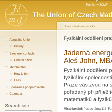
Main menu
Sk
Pro členy JČMF
ma
The Union of Czech Mat
co
Home
›
Pražská pobočka
You are here
Fyzikální oddělení pr
About the Union
History
Jaderná energe
Structure, contacts
Aleš John, MB
Central office
Membership
Fyzikální oddělení
How to join
fyzikální společnos
Fees
Praze vás zvou na s
Sponzoři a podporovatelé
pořádaný při příleži
Calendar
matematiků a fyziků
Search site
Místo konání:
Posluchárna 115, Fak