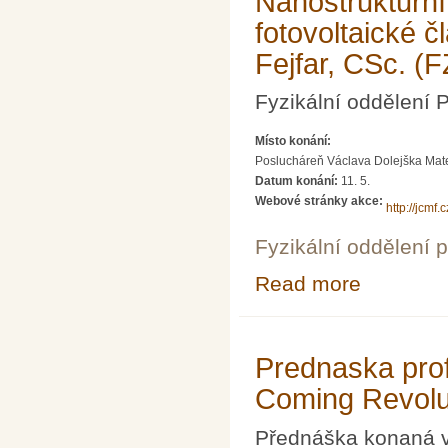
Nanostrukturní
fotovoltaické 
Fejfar, CSc. (
Fyzikální oddělení
Místo konání:
Poslucháreň Václava Dolejška Matema
Datum konání:
11. 5.
Webové stránky akce:
http://jcmf
Fyzikální oddělení 
Read more
about Nanostruk
Fejfar, CSc. (F
Prednaska pro
Coming Revolut
Přednáška konaná v 