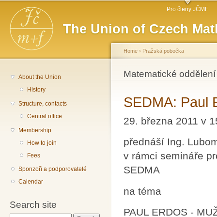
Main menu
Sk
Pro členy JČMF
ma
The Union of Czech Mat
co
Home
›
Pražská pobočka
You are here
Matematické oddělení
About the Union
History
SEDMA: Paul Er
Structure, contacts
Central office
29. března 2011 v 1
Membership
přednáší Ing. Lubom
How to join
v rámci semináře pro
Fees
SEDMA
Sponzoři a podporovatelé
Calendar
na téma
Search site
PAUL ERDOS - MUŽ