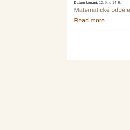
Datum konání:
12. 9.
to
14. 9.
Matematické odděle
Read more
about 9. seminá
Pages