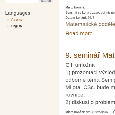
Search
Místo konání:
Languages
Seminář se koná v zasedací místnost
Datum konání:
29. 3.
Čeština
Matematické odděle
English
Read more
about SEDMA: Pa
9. seminář Ma
Cíl: umožnit
1) prezentaci výsle
odborné téma Semigr
Milota, CSc. bude m
rovnice;
2) diskusi o proble
Místo konání:
školící středisko FS