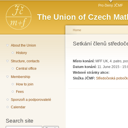
Main menu
Sk
Pro členy JČMF
ma
The Union of Czech Mat
co
Home
You are here
Setkání členů středo
About the Union
History
Structure, contacts
Místo konání:
MFF UK, 4. patro, po
Datum konání:
11. June 2015 - 15:
Central office
Webové stránky akce:
Membership
Složka JČMF:
Středočeská pobočk
How to join
Fees
Sponzoři a podporovatelé
Calendar
Search site