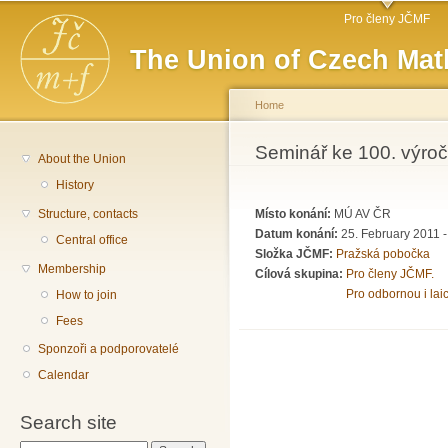
Main menu
Sk
Pro členy JČMF
ma
The Union of Czech Mat
co
Home
You are here
Seminář ke 100. výroč
About the Union
History
Structure, contacts
Místo konání:
MÚ AV ČR
Datum konání:
25. February 2011 -
Central office
Složka JČMF:
Pražská pobočka
Membership
Cílová skupina:
Pro členy JČMF.
Pro odbornou i lai
How to join
Fees
Sponzoři a podporovatelé
Calendar
Search site