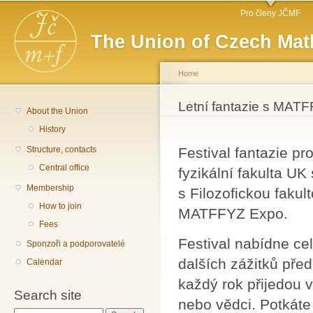
Main menu
Sk
Pro členy JČMF
ma
The Union of Czech Mat
co
Home
You are here
Letní fantazie s MAT
About the Union
History
Structure, contacts
Festival fantazie pr
Central office
fyzikální fakulta UK
Membership
s Filozofickou faku
How to join
MATFFYZ Expo.
Fees
Festival nabídne ce
Sponzoři a podporovatelé
dalších zážitků před
Calendar
každý rok přijedou v
Search site
nebo vědci. Potkáte