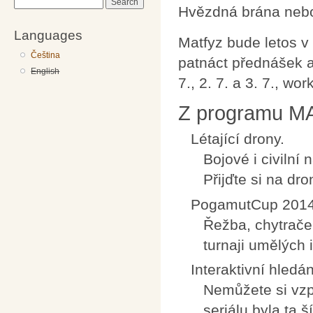
Search
Hvězdná brána nebo 
Languages
Matfyz bude letos 
Čeština
patnáct přednášek a
English
7., 2. 7. a 3. 7., w
Z programu M
Létající drony.
Bojové i civilní
Přijďte si na dro
PogamutCup 2014
Řežba, chytračen
turnaji umělých 
Interaktivní hledá
Nemůžete si vzp
seriálu byla ta 