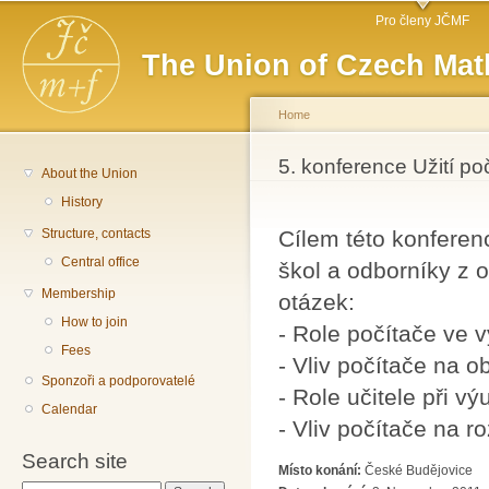
Main menu
Sk
Pro členy JČMF
ma
The Union of Czech Mat
co
Home
You are here
5. konference Užití p
About the Union
History
Structure, contacts
Cílem této konferen
Central office
škol a odborníky z o
Membership
otázek:
How to join
- Role počítače ve 
Fees
- Vliv počítače na 
Sponzoři a podporovatelé
- Role učitele při 
Calendar
- Vliv počítače na r
Search site
Místo konání:
České Budějovice