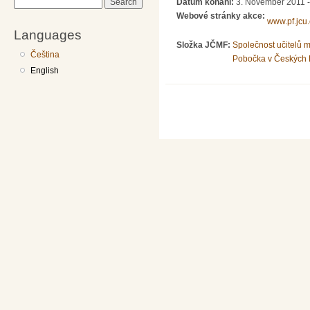
Datum konání:
3. November 2011 -
Search
Webové stránky akce:
www.pf.jcu
Languages
Složka JČMF:
Společnost učitelů 
Čeština
Pobočka v Českých 
English