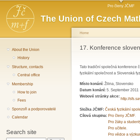
Main menu
Sk
Pro členy JČMF
ma
The Union of Czech Mat
co
Home
You are here
17. Konference sloven
About the Union
History
Structure, contacts
Tato tradiční společná konference č
fyzikální společnost a Slovenská fyz
Central office
Místo konání:
Žilina, Slovensko
Membership
Datum konání:
5. September 2011 
How to join
Webové stránky akce:
http://sfs
Fees
Sponzoři a podporovatelé
Složka JČMF:
Česká fyzikální spol
Cílová skupina:
Pro členy JČMF.
Calendar
Pro žáky a student
Pro učitele.
Search site
Pro vědce a výzku