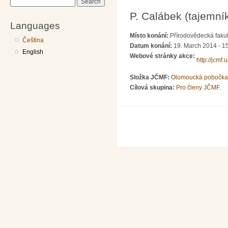
Search
P. Calábek (tajemní
Languages
Místo konání:
Přírodovědecká fakul
Čeština
Datum konání:
19. March 2014 - 1
English
Webové stránky akce:
http://jcmf.
Složka JČMF:
Olomoucká pobočka
Cílová skupina:
Pro členy JČMF.