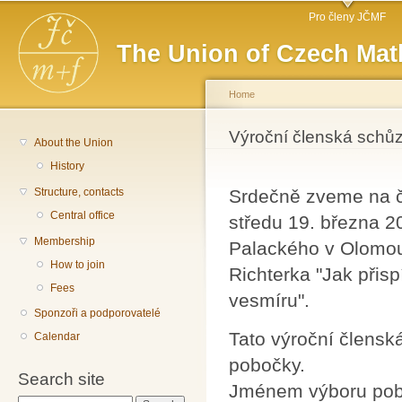
Main menu
Sk
Pro členy JČMF
ma
The Union of Czech Mat
co
Home
You are here
Výroční členská sch
About the Union
History
Structure, contacts
Srdečně zveme na č
Central office
středu 19. března 2
Membership
Palackého v Olomou
How to join
Richterka "Jak při
Fees
vesmíru".
Sponzoři a podporovatelé
Tato výroční člensk
Calendar
pobočky.
Search site
Jménem výboru pobo