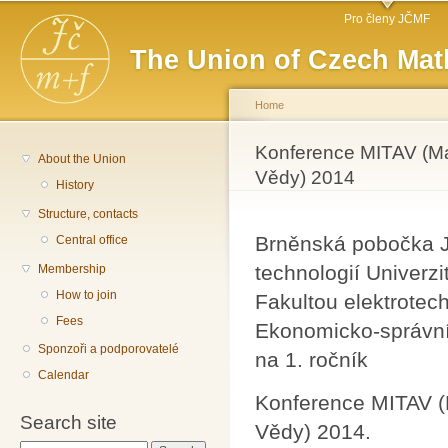
Main menu
Sk
Pro členy JČMF
ma
The Union of Czech Mat
co
Home
You are here
Konference MITAV (Ma
About the Union
Vědy) 2014
History
Structure, contacts
Brněnská pobočka J
Central office
technologií Univerz
Membership
How to join
Fakultou elektrotec
Fees
Ekonomicko-správní 
Sponzoři a podporovatelé
na 1. ročník
Calendar
Konference MITAV (
Search site
Vědy) 2014.