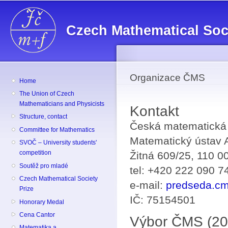
Sk
ma
Czech Mathematical Soc
co
Organizace ČMS
Home
The Union of Czech
Mathematicians and Physicists
Kontakt
Structure, contact
Česká matematická
Committee for Mathematics
Matematický ústav A
SVOČ – University students'
competition
Žitná 609/25, 110 0
Soutěž pro mladé
tel: +420 222 090 7
Czech Mathematical Society
e-mail:
predseda.c
Prize
IČ: 75154501
Honorary Medal
Cena Cantor
Výbor ČMS (2
Matematika a ...