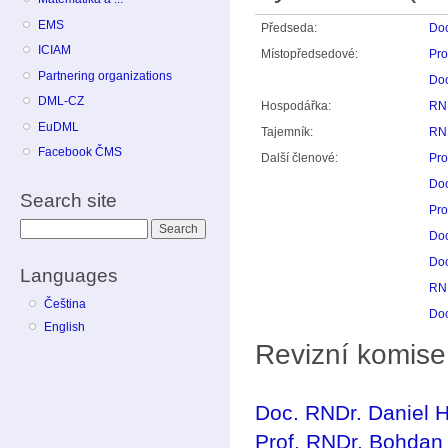
EMS
Předseda:
Doc
ICIAM
Místopředsedové:
Pro
Partnering organizations
Doc
DML-CZ
Hospodářka:
RND
EuDML
Tajemník:
RND
Facebook ČMS
Další členové:
Pro
Doc
Search site
Pro
Search
Doc
Doc
Languages
RND
Čeština
Doc
English
Revizní komise
Doc. RNDr. Daniel H
Prof. RNDr. Bohdan