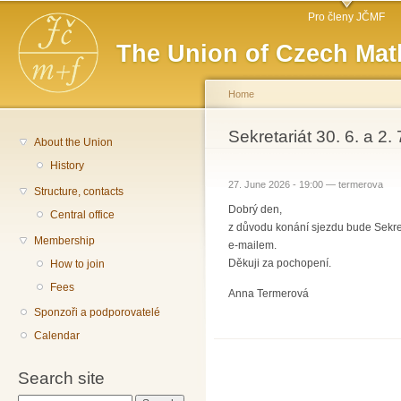
Main menu
Sk
Pro členy JČMF
ma
The Union of Czech Mat
co
Home
You are here
Sekretariát 30. 6. a 2.
About the Union
History
27. June 2026 - 19:00 —
termerova
Structure, contacts
Dobrý den,
Central office
z důvodu konání sjezdu bude Sekret
Membership
e-mailem.
Děkuji za pochopení.
How to join
Fees
Anna Termerová
Sponzoři a podporovatelé
Calendar
Search site