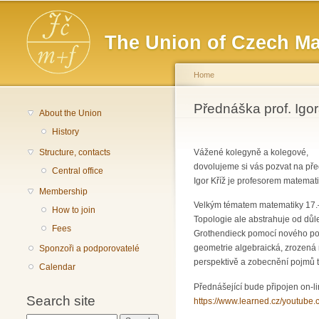
Main menu
The Union of Czech Ma
Home
You are here
Přednáška prof. Igor
About the Union
History
Structure, contacts
Vážené kolegyně a kolegové,
dovolujeme si vás pozvat na p
Central office
Igor Kříž je profesorem matemat
Membership
Velkým tématem matematiky 17.–1
How to join
Topologie ale abstrahuje od důle
Fees
Grothendieck pomocí nového pohl
geometrie algebraická, zrozená 
Sponzoři a podporovatelé
perspektivě a zobecnění pojmů 
Calendar
Přednášející bude připojen on-l
Search site
https://www.learned.cz/youtube