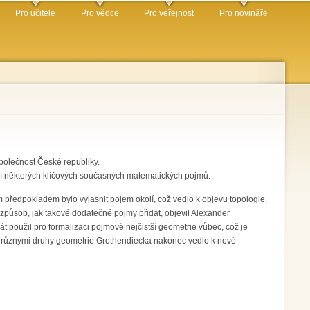
Pro učitele
Pro vědce
Pro veřejnost
Pro novináře
polečnost České republiky.
zí některých klíčových současných matematických pojmů.
 předpokladem bylo vyjasnit pojem okolí, což vedlo k objevu topologie.
 způsob, jak takové dodatečné pojmy přidat, objevil Alexander
použil pro formalizaci pojmově nejčistší geometrie vůbec, což je
zi různými druhy geometrie Grothendiecka nakonec vedlo k nové