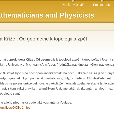
Skip to
Pro členy JČMF
Pro studenty
main
thematicians and Physicists
content
a Kříže : Od geometrie k topologii a zpět
řednášu
:prof. Igora Kříže : Od geometrie k topologii a zpět
, kterou pořádá Učená s
iky na University of Michigan v Ann Arbor. Přednáška nabídne zamyšlení nad gene
9. století bylo plné pochopení infinitezimálního počtu. Ukázalo se, že jeho nutným
žitých geometrických pojmů jako vzdálenosti, úhly, či hladkost. Obzvlášť elegantní
edu na pojem funkce definované v okolí. Zejména ale zcela nečekaně tento aparát 
např. z konstrukcí pravítkem a kružítkem. Uvidíme také, jak zkoumání analogií me
topologie samé.
ine a jeho přednáška bude také vysílaná na Youtube:
.com/live/oDQEc-1mIps