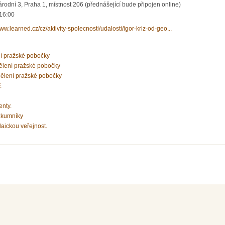
odní 3, Praha 1, místnost 206 (přednášející bude připojen online)
 16:00
www.learned.cz/cz/aktivity-spolecnosti/udalosti/igor-kriz-od-geo...
ní pražské pobočky
ělení pražské pobočky
ělení pražské pobočky
.
enty.
zkumníky
laickou veřejnost.