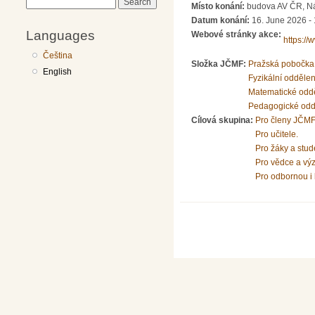
Search
Místo konání:
budova AV ČR, Nár
Datum konání:
16. June 2026 -
Languages
Webové stránky akce:
https://
Čeština
Složka JČMF:
Pražská pobočka
English
Fyzikální odděle
Matematické odd
Pedagogické odd
Cílová skupina:
Pro členy JČMF
Pro učitele.
Pro žáky a stud
Pro vědce a vý
Pro odbornou i 