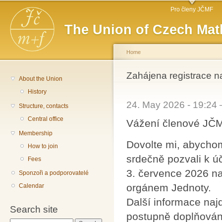
Main menu
Sk
Pro členy JČMF
ma
The Union of Czech Mat
co
Home
You are here
Zahájena registrace 
About the Union
History
24. May 2026 - 19:24
Structure, contacts
Central office
Vážení členové JČ
Membership
Dovolte mi, abycho
How to join
srdečně pozvali k ú
Fees
3. července 2026 na
Sponzoři a podporovatelé
orgánem Jednoty.
Calendar
Další informace naj
Search site
postupně doplňován