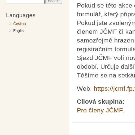
Search
Pokud se této akce c
formulář, který připr
Languages
Pokud jste zvolený
Čeština
členem JČMF či kan
English
samozřejmě hrazen z
registračním formulá
Sjezd JČMF volí nov
období. Určuje dalš
Těšíme se na setkán
Web:
https://jcmf.fp.
Cílová skupina:
Pro členy JČMF.