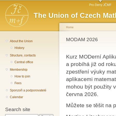
Main menu
Sk
Pro členy JČMF
ma
The Union of Czech Mat
co
Home
You are here
MODAM 2026
About the Union
History
Structure, contacts
Kurz MODerní Aplika
Central office
a probíhá již od ro
Membership
zpestření výuky mat
How to join
aplikacemi matemati
Fees
mohou být použity v
Sponzoři a podporovatelé
června 2026.
Calendar
Můžete se těšit na 
Search site