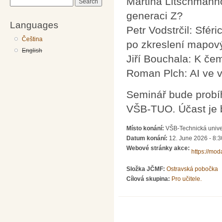
Martina Litschmannov
Search
generaci Z?
Languages
Petr Vodstrčil: Sfér
Čeština
po zkreslení mapový
English
Jiří Bouchala: K če
Roman Plch: AI ve v
Seminář bude probíh
VŠB-TUO. Účast je 
Místo konání:
VŠB-Technická univer
Datum konání:
12. June 2026 - 8:3
Webové stránky akce:
https://mo
Složka JČMF:
Ostravská pobočka
Cílová skupina:
Pro učitele.