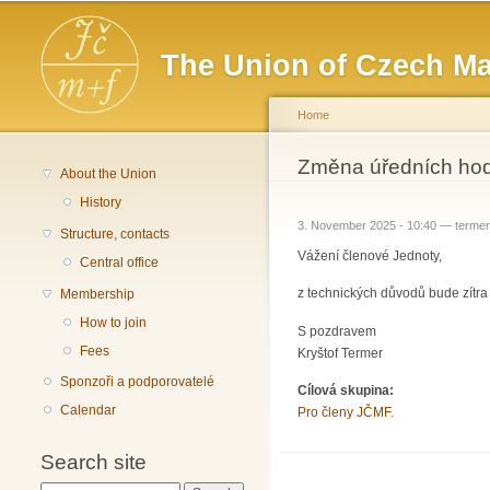
Main menu
The Union of Czech Ma
Home
You are here
Změna úředních hod
About the Union
History
3. November 2025 - 10:40 —
terme
Structure, contacts
Vážení členové Jednoty,
Central office
z technických důvodů bude zítra 
Membership
How to join
S pozdravem
Fees
Kryštof Termer
Sponzoři a podporovatelé
Cílová skupina:
Calendar
Pro členy JČMF.
Search site