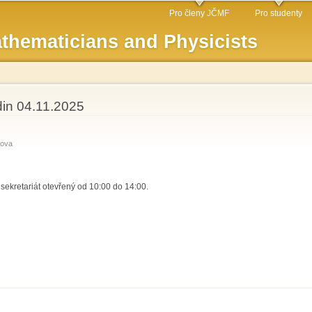
Skip to
Pro členy JČMF
Pro studenty
main
thematicians and Physicists
content
in 04.11.2025
rova
sekretariát otevřený od 10:00 do 14:00.