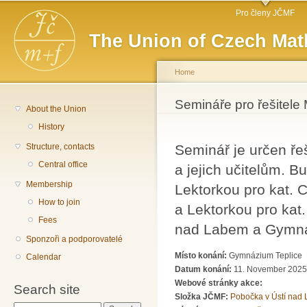
Main menu
Sk
Pro členy JČMF
ma
The Union of Czech Mat
co
Home
You are here
Semináře pro řešitele 
About the Union
History
Structure, contacts
Seminář je určen ře
Central office
a jejich učitelům. 
Membership
Lektorkou pro kat.
How to join
a Lektorkou pro ka
Fees
nad Labem a Gymná
Sponzoři a podporovatelé
Místo konání:
Gymnázium Teplice
Calendar
Datum konání:
11. November 2025
Webové stránky akce:
Search site
Složka JČMF:
Pobočka v Ústí nad