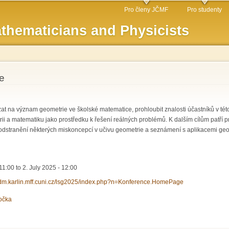
Skip to
Pro členy JČMF
Pro studenty
main
thematicians and Physicists
content
ie
t na význam geometrie ve školské matematice, prohloubit znalosti účastníků v této 
i a matematiku jako prostředku k řešení reálných problémů. K dalším cílům patří pr
odstranění některých miskoncepcí v učivu geometrie a seznámení s aplikacemi geom
11:00
to
2. July 2025 - 12:00
/kdm.karlin.mff.cuni.cz/lsg2025/index.php?n=Konference.HomePage
očka