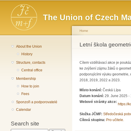
Main menu
The Union of Czech Ma
Home
You are here
Letní škola geometr
About the Union
History
Structure, contacts
Cílem vzdělávací akce je poukáza
ke zvýšení zájmu žáků o geometri
Central office
podporujícími výuku geometrie, 
Membership
2018, 2019, 2022 a 2023.
How to join
Místo konání:
Česká Lípa
Fees
Datum konání:
29. June 2025 - 
Webové stránky akce:
Sponzoři a podporovatelé
https:/
Calendar
Složka JČMF:
Středočeská pob
Cílová skupina:
Pro učitele.
Search site