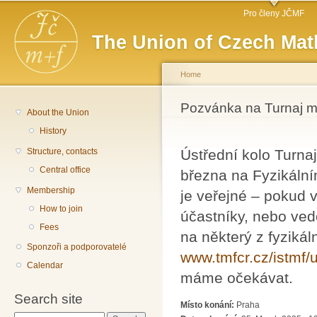
Main menu
Sk
Pro členy JČMF
ma
The Union of Czech Mat
co
Home
You are here
Pozvánka na Turnaj ml
About the Union
History
Structure, contacts
Ústřední kolo Turna
Central office
března na Fyzikální
Membership
je veřejné – pokud v
How to join
účastníky, nebo ved
Fees
na některý z fyzikál
Sponzoři a podporovatelé
www.tmfcr.cz/istmf/
Calendar
máme očekávat.
Search site
Místo konání:
Praha