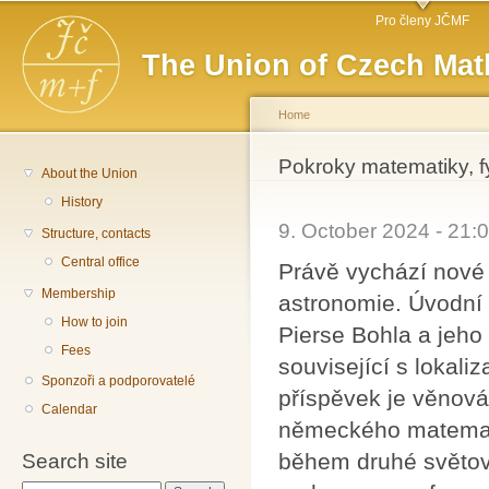
Main menu
Sk
Pro členy JČMF
ma
The Union of Czech Mat
co
Home
You are here
Pokroky matematiky, f
About the Union
History
9. October 2024 - 21
Structure, contacts
Central office
Právě vychází nové 
Membership
astronomie. Úvodní 
How to join
Pierse Bohla a jeho
Fees
související s lokal
Sponzoři a podporovatelé
příspěvek je věnov
Calendar
německého matemati
během druhé světové
Search site