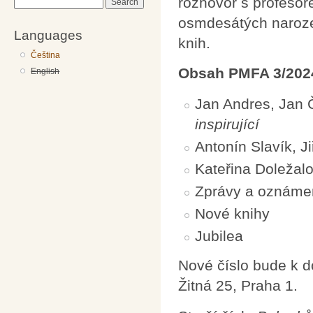
rozhovor s profesor
Search
osmdesátých narozen
Languages
knih.
Čeština
Obsah PMFA 3/202
English
Jan Andres, Jan 
inspirující
Antonín Slavík, Ji
Kateřina Doležal
Zprávy a oznáme
Nové knihy
Jubilea
Nové číslo bude k 
Žitná 25, Praha 1.