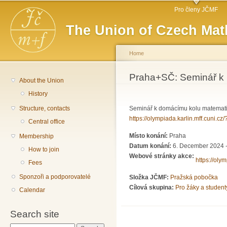
Main menu
Sk
Pro členy JČMF
ma
The Union of Czech Mat
co
Home
You are here
Praha+SČ: Seminář k 
About the Union
History
Structure, contacts
Seminář k domácímu kolu matematic
https://olympiada.karlin.mff.cuni.c
Central office
Místo konání:
Praha
Membership
Datum konání:
6. December 2024 -
How to join
Webové stránky akce:
https://oly
Fees
Sponzoři a podporovatelé
Složka JČMF:
Pražská pobočka
Cílová skupina:
Pro žáky a student
Calendar
Search site