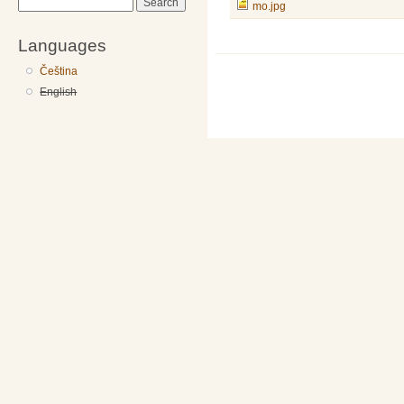
Search
mo.jpg
Languages
Čeština
English