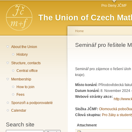
Main menu
Sk
Pro členy JČMF
ma
The Union of Czech Mat
co
Home
You are here
Seminář pro řešitele M
About the Union
History
Structure, contacts
Seminář pro zájemce o řešení úlo
Central office
kraje).
Membership
Místo konání:
Přírodovědecká fakul
How to join
Datum konání:
8. November 2024 -
Fees
Webové stránky akce:
http://www.
Sponzoři a podporovatelé
Složka JČMF:
Olomoucká pobočka
Calendar
Cílová skupina:
Pro žáky a student
Search site
Attachment