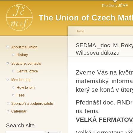
Main menu
Sk
Pro členy JČMF
ma
The Union of Czech Mat
co
Home
You are here
SEDMA _doc. M. Rokyt
About the Union
Wilesova důkazu
History
Structure, contacts
Zveme Vás na květn
Central office
matematiky, informa
Membership
How to join
který se koná v úter
Fees
Přednáší doc. RNDr
Sponzoři a podporovatelé
na téma
Calendar
VELKÁ FERMATOVA 
Search site
Velká Fermatova vět