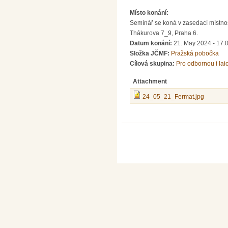
Místo konání:
Semínář se koná v zasedací místnos
Thákurova 7_9, Praha 6.
Datum konání:
21. May 2024 - 17:
Složka JČMF:
Pražská pobočka
Cílová skupina:
Pro odbornou i lai
Attachment
24_05_21_Fermat.jpg