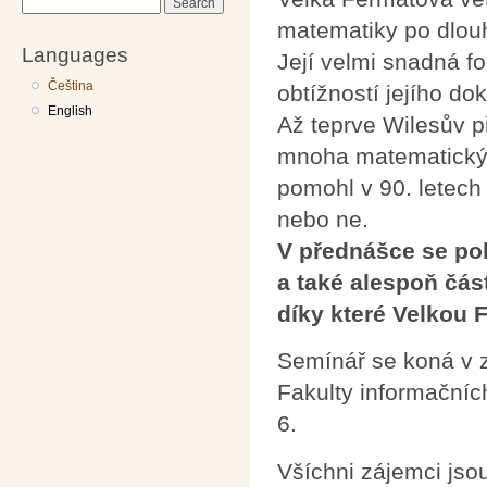
Search
matematiky po dlouh
Languages
Její velmi snadná f
Čeština
obtížností jejího do
English
Až teprve Wilesův př
mnoha matematickýc
pomohl v 90. letech 
nebo ne.
V přednášce se pok
a také alespoň čás
díky které Velkou 
Semínář se koná v 
Fakulty informačníc
6.
Všíchni zájemci jsou