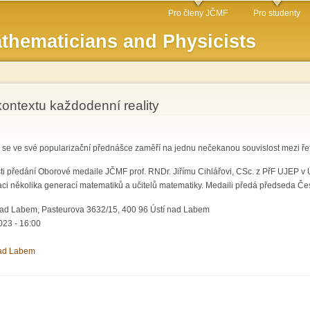
Skip to
Pro členy JČMF
Pro studenty
main
thematicians and Physicists
content
ontextu každodenní reality
. se ve své popularizační přednášce zaměří na jednu nečekanou souvislost mezi ře
sti předání Oborové medaile JČMF prof. RNDr. Jiřímu Cihlářovi, CSc. z PřF UJEP 
ci několika generací matematiků a učitelů matematiky. Medaili předá předseda Čes
nad Labem, Pasteurova 3632/15, 400 96 Ústí nad Labem
23 - 16:00
nad Labem