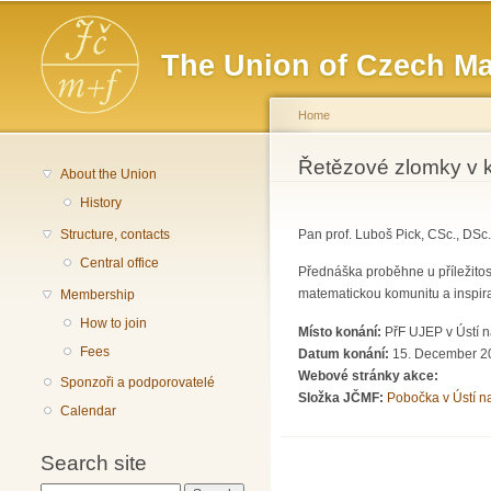
Main menu
The Union of Czech Ma
Home
You are here
Řetězové zlomky v k
About the Union
History
Structure, contacts
Pan prof. Luboš Pick, CSc., DSc
Central office
Přednáška proběhne u příležito
matematickou komunitu a inspira
Membership
How to join
Místo konání:
PřF UJEP v Ústí 
Fees
Datum konání:
15. December 20
Webové stránky akce:
Sponzoři a podporovatelé
Složka JČMF:
Pobočka v Ústí 
Calendar
Search site