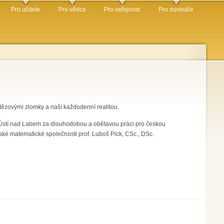
Pro učitele
Pro vědce
Pro veřejnost
Pro novináře
tězovými zlomky a naší každodenní realitou.
v Ústí nad Labem za dlouhodobou a obětavou práci pro českou
ké matematické společnosti prof. Luboš Pick, CSc., DSc.