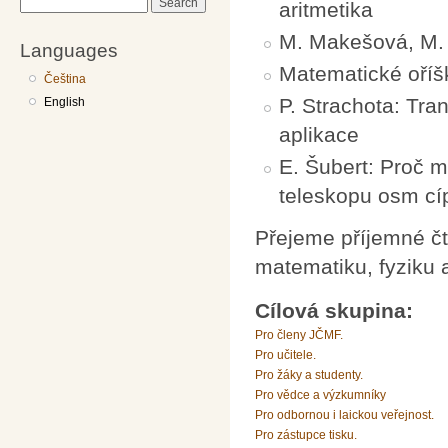
Search
aritmetika
M. Makešová, M. V
Languages
Matematické oříš
Čeština
P. Strachota: Tra
English
aplikace
E. Šubert: Proč 
teleskopu osm cí
Přejeme příjemné č
matematiku, fyziku a
Cílová skupina:
Pro členy JČMF.
Pro učitele.
Pro žáky a studenty.
Pro vědce a výzkumníky
Pro odbornou i laickou veřejnost.
Pro zástupce tisku.