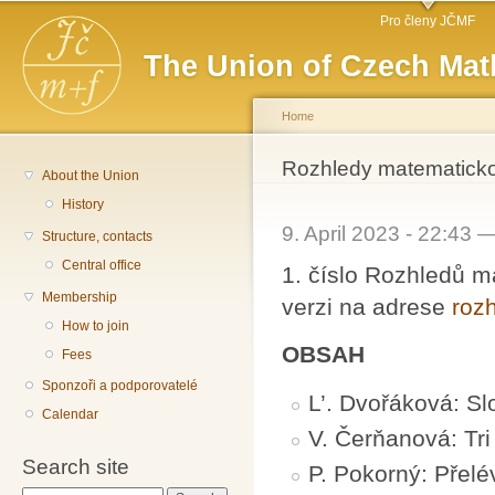
Main menu
Sk
Pro členy JČMF
ma
The Union of Czech Mat
co
Home
You are here
Rozhledy matematicko-
About the Union
History
9. April 2023 - 22:43 
Structure, contacts
Central office
1. číslo Rozhledů m
Membership
verzi na adrese
rozh
How to join
OBSAH
Fees
Sponzoři a podporovatelé
L’. Dvořáková: S
Calendar
V. Čerňanová: Tri
Search site
P. Pokorný: Přelé