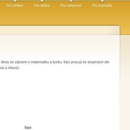
Pro učitele
Pro vědce
Pro veřejnost
Pro novináře
í školy se zájmem o matematiku a fyziku. 6áci pracují ve skupinách dle
ek a rébusů.
Size