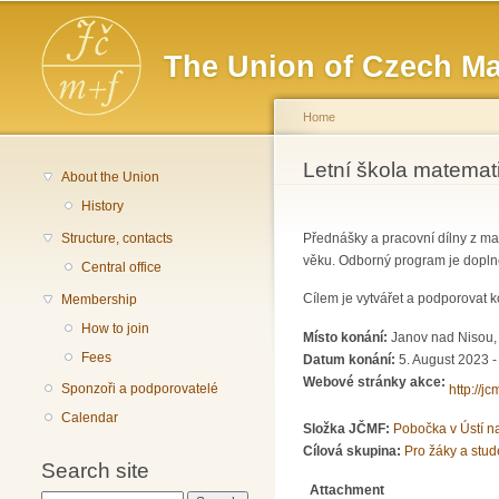
Main menu
The Union of Czech Ma
Home
You are here
Letní škola matemat
About the Union
History
Structure, contacts
Přednášky a pracovní dílny z mat
věku. Odborný program je dopln
Central office
Cílem je vytvářet a podporovat 
Membership
How to join
Místo konání:
Janov nad Nisou, 
Fees
Datum konání:
5. August 2023 -
Webové stránky akce:
Sponzoři a podporovatelé
http://j
Calendar
Složka JČMF:
Pobočka v Ústí 
Cílová skupina:
Pro žáky a stud
Search site
Attachment