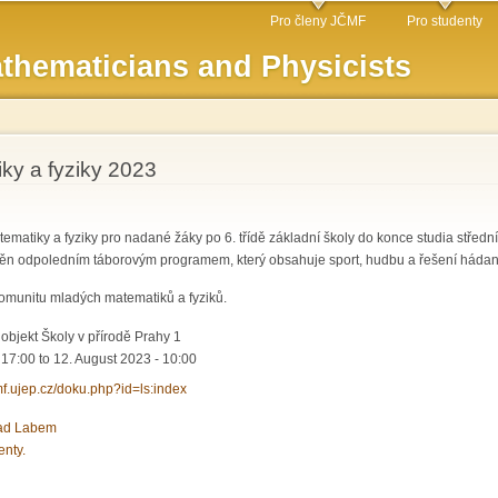
Skip to
Pro členy JČMF
Pro studenty
main
thematicians and Physicists
content
iky a fyziky 2023
ematiky a fyziky pro nadané žáky po 6. třídě základní školy do konce studia středn
ěn odpoledním táborovým programem, který obsahuje sport, hudbu a řešení hádan
komunitu mladých matematiků a fyziků.
objekt Školy v přírodě Prahy 1
 17:00
to
12. August 2023 - 10:00
cmf.ujep.cz/doku.php?id=ls:index
nad Labem
enty.