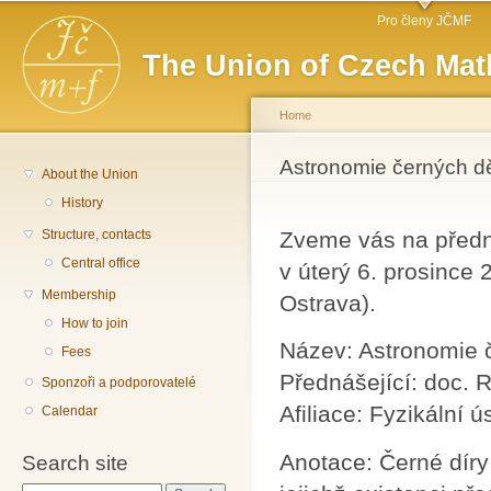
Main menu
Sk
Pro členy JČMF
ma
The Union of Czech Mat
co
Home
You are here
Astronomie černých d
About the Union
History
Structure, contacts
Zveme vás na předn
Central office
v úterý 6. prosince
Membership
Ostrava).
How to join
Název: Astronomie 
Fees
Přednášející: doc. 
Sponzoři a podporovatelé
Afiliace: Fyzikální 
Calendar
Anotace: Černé díry
Search site