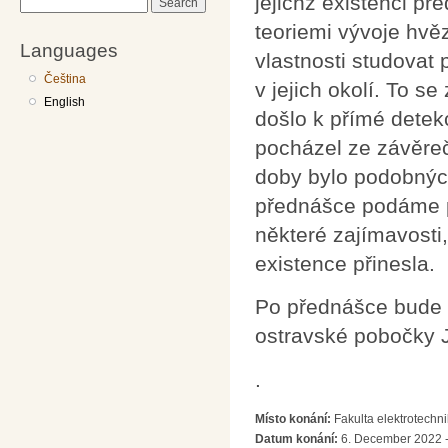
jejichž existenci př
Search
teoriemi vývoje hvě
Languages
vlastnosti studovat
Čeština
v jejich okolí. To s
English
došlo k přímé detek
pocházel ze závěreč
doby bylo podobných
přednášce podáme 
některé zajímavosti
existence přinesla.
Po přednášce bude 
ostravské pobočky
.
Místo konání:
Fakulta elektrotechn
Datum konání:
6. December 2022 -