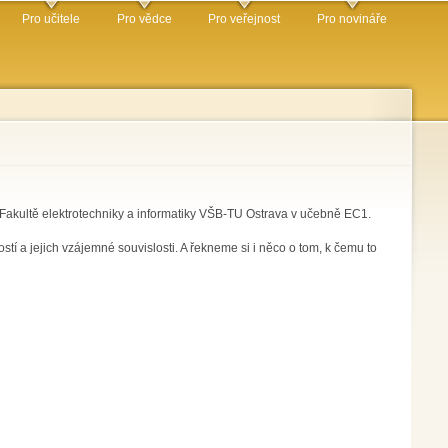
Pro učitele
Pro vědce
Pro veřejnost
Pro novináře
Fakultě elektrotechniky a informatiky VŠB-TU Ostrava v učebně EC1.
tí a jejich vzájemné souvislosti. A řekneme si i něco o tom, k čemu to