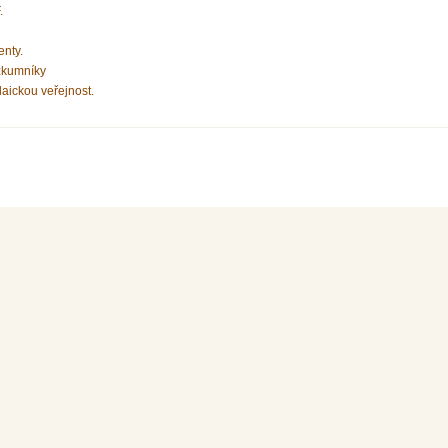
.
enty.
zkumníky
laickou veřejnost.