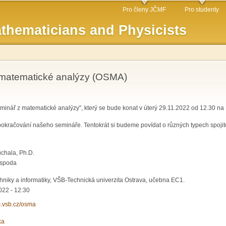
Skip to
Pro členy JČMF
Pro studenty
main
thematicians and Physicists
content
matematické analýzy (OSMA)
inář z matematické analýzy", který se bude konat v úterý 29.11.2022 od 12.30 na 
pokračování našeho semináře. Tentokrát si budeme povídat o různých typech spojitos
uchala, Ph.D.
ospoda
chniky a informatiky, VŠB-Technická univerzita Ostrava, učebna EC1.
22 - 12:30
m.vsb.cz/osma
ka