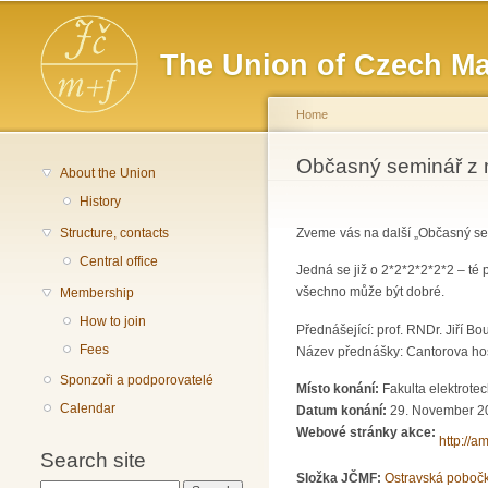
Main menu
The Union of Czech Ma
Home
You are here
Občasný seminář z 
About the Union
History
Structure, contacts
Zveme vás na další „Občasný sem
Central office
Jedná se již o 2*2*2*2*2*2 – té 
všechno může být dobré.
Membership
How to join
Přednášející: prof. RNDr. Jiří Bo
Fees
Název přednášky: Cantorova h
Sponzoři a podporovatelé
Místo konání:
Fakulta elektrote
Calendar
Datum konání:
29. November 20
Webové stránky akce:
http://a
Search site
Složka JČMF:
Ostravská poboč