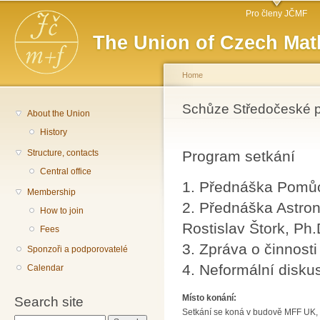
Main menu
Sk
Pro členy JČMF
ma
The Union of Czech Mat
co
Home
You are here
Schůze Středočeské
About the Union
History
Structure, contacts
Program setkání
Central office
1. Přednáška Pomůck
Membership
2. Přednáška Astron
How to join
Rostislav Štork, Ph.
Fees
3. Zpráva o činnost
Sponzoři a podporovatelé
4. Neformální disku
Calendar
Místo konání:
Search site
Setkání se koná v budově MFF UK, 4