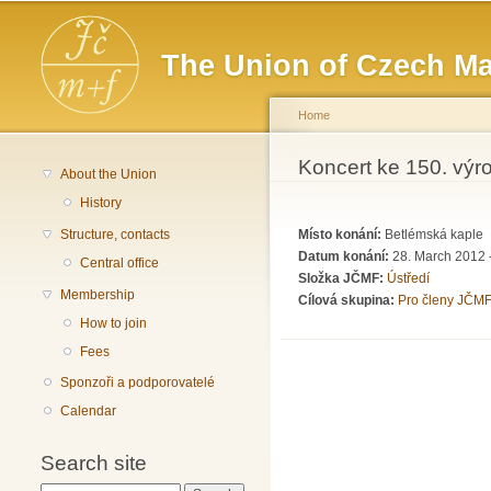
Main menu
The Union of Czech Ma
Home
You are here
Koncert ke 150. výr
About the Union
History
Structure, contacts
Místo konání:
Betlémská kaple
Datum konání:
28. March 2012 
Central office
Složka JČMF:
Ústředí
Membership
Cílová skupina:
Pro členy JČMF
How to join
Fees
Sponzoři a podporovatelé
Calendar
Search site