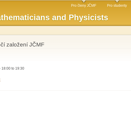
Skip to
Pro členy JČMF
Pro studenty
main
thematicians and Physicists
content
očí založení JČMF
-
18:00
to
19:30
.