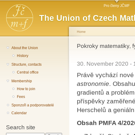
Main menu
Sk
Pro členy JČMF
ma
The Union of Czech Mat
co
Home
You are here
Pokroky matematiky, f
About the Union
History
30. November 2020 -
Structure, contacts
Central office
Právě vychází nové
Membership
astronomie
. Obsahu
How to join
gradientů a problém
Fees
příspěvky zaměřené
Sponzoři a podporovatelé
Herschelů a geniáln
Calendar
Obsah PMFA 4/202
Search site