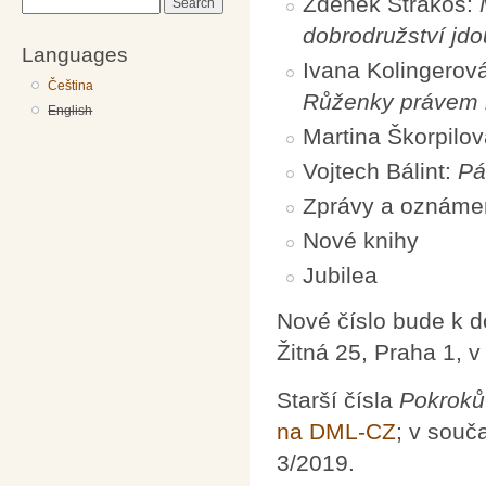
Zdeněk Strakoš:
Search
dobrodružství jdou
Languages
Ivana Kolingerov
Čeština
Růženky právem
English
Martina Škorpilo
Vojtech Bálint:
Pá
Zprávy a oznáme
Nové knihy
Jubilea
Nové číslo bude k 
Žitná 25, Praha 1, 
Starší čísla
Pokroků
na DML-CZ
; v souč
3/2019.