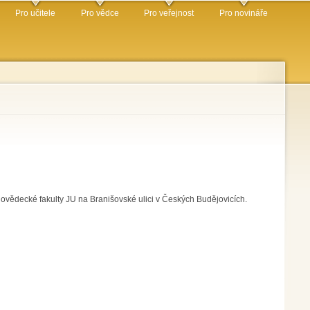
Pro učitele
Pro vědce
Pro veřejnost
Pro novináře
dovědecké fakulty JU na Branišovské ulici v Českých Budějovicích.