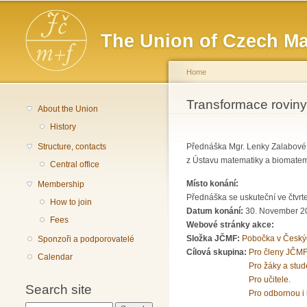
Main menu
The Union of Czech Ma
Home
You are here
Transformace roviny
About the Union
History
Structure, contacts
Přednáška Mgr. Lenky Zalabové,
z Ústavu matematiky a biomatema
Central office
Místo konání:
Membership
Přednáška se uskuteční ve čtvrt
How to join
Datum konání:
30. November 20
Fees
Webové stránky akce:
Složka JČMF:
Pobočka v Český
Sponzoři a podporovatelé
Cílová skupina:
Pro členy JČMF
Calendar
Pro žáky a stud
Pro učitele.
Search site
Pro odbornou i 