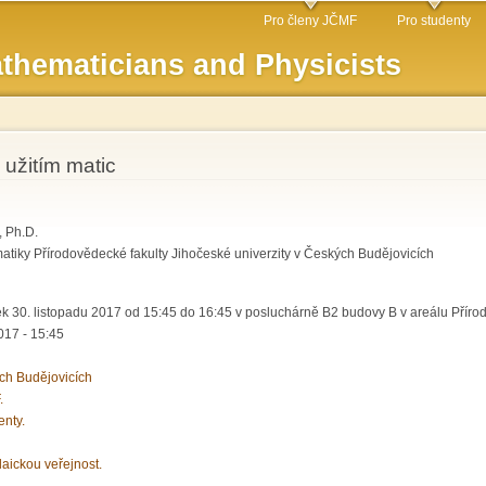
Skip to
Pro členy JČMF
Pro studenty
main
thematicians and Physicists
content
 užitím matic
 Ph.D.
tiky Přírodovědecké fakulty Jihočeské univerzity v Českých Budějovicích
ek 30. listopadu 2017 od 15:45 do 16:45 v posluchárně B2 budovy B v areálu Příro
17 - 15:45
ch Budějovicích
.
enty.
laickou veřejnost.