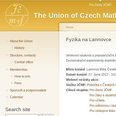
Main menu
Sk
Pro členy JČMF
ma
The Union of Czech Mat
co
Home
You are here
Fyzika na Lannovce
About the Union
History
Structure, contacts
Venkovní výuková a popularizační a
Demonstrační experimenty doplněné 
Central office
Místo konání:
Lannova třída, Česk
Membership
Datum konání:
27. June 2017 -
10:
How to join
Webové stránky akce:
Fees
Složka JČMF:
Pobočka v Českých 
Cílová skupina:
Pro členy JČMF.
Sponzoři a podporovatelé
Pro žáky a student
Calendar
Pro učitele.
Pro odbornou i lai
Search site
Pro zástupce tisku.