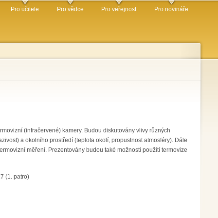
Pro učitele
Pro vědce
Pro veřejnost
Pro novináře
rmovizní (infračervené) kamery. Budou diskutovány vlivy různých
ivost) a okolního prostředí (teplota okolí, propustnost atmosféry). Dále
termovizní měření. Prezentovány budou také možnosti použití termovize
 (1. patro)