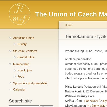
Main menu
The Union of Czech Ma
Home
You are here
Termokamera - fyziká
About the Union
History
Structure, contacts
Přednáška Ing. Jiřího Tesaře, P
Central office
Anotace přednášky:
Úvodem přednášky budou představ
Membership
parametrů IR kamer a parametry o
How to join
budou ukázány přednosti a omeze
Fees
v technické praxi. Na závěr bu
Sponzoři a podporovatelé
Místo konání:
Pedagogická fakul
Calendar
Datum konání:
12. December 20
Webové stránky akce:
Search site
Složka JČMF:
Pobočka v Český
Cílová skupina:
Pro členy JČMF