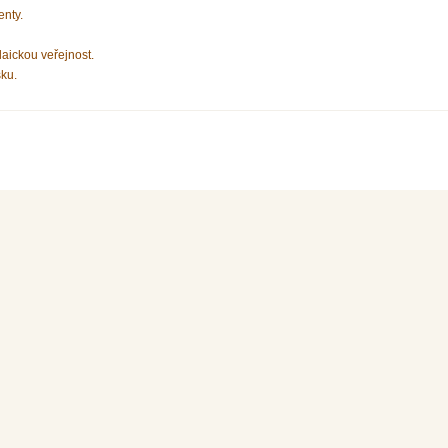
enty.
laickou veřejnost.
sku.