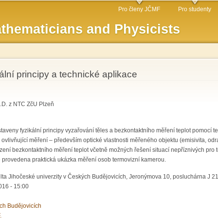
Skip to
Pro členy JČMF
Pro studenty
main
thematicians and Physicists
content
lní principy a technické aplikace
h.D. z NTC ZčU Plzeň
eny fyzikální principy vyzařování těles a bezkontaktního měření teplot pomocí te
vlivňující měření – především optické vlastnosti měřeného objektu (emisivita, odraz
ní bezkontaktního měření teplot včetně možných řešení situací nepříznivých pro 
de provedena praktická ukázka měření osob termovizní kamerou.
ta Jihočeské univerzity v Českých Budějovicích, Jeronýmova 10, posluchárna J 217
16 - 15:00
ch Budějovicích
.