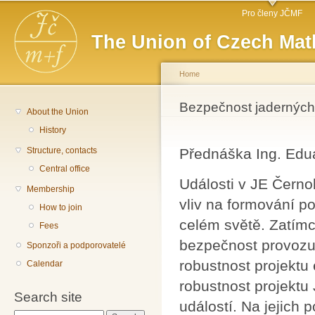
Main menu
Sk
Pro členy JČMF
ma
The Union of Czech Mat
co
Home
You are here
Bezpečnost jaderných 
About the Union
History
Structure, contacts
Přednáška Ing. Edu
Central office
Události v JE Čern
Membership
vliv na formování p
How to join
celém světě. Zatímc
Fees
bezpečnost provozu,
Sponzoři a podporovatelé
robustnost projektu
Calendar
robustnost projektu
Search site
událostí. Na jejich 