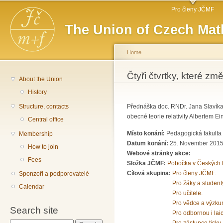
Main menu
Sk
Pro členy JČMF
ma
The Union of Czech Mat
co
Home
You are here
Čtyři čtvrtky, které změ
About the Union
History
Structure, contacts
Přednáška doc. RNDr. Jana Slavíka, 
obecné teorie relativity Albertem E
Central office
Místo konání:
Pedagogická fakulta 
Membership
Datum konání:
25. November 2015
How to join
Webové stránky akce:
Fees
Složka JČMF:
Pobočka v Českých 
Cílová skupina:
Pro členy JČMF.
Sponzoři a podporovatelé
Pro žáky a student
Calendar
Pro učitele.
Pro vědce a výzku
Search site
Pro odbornou i lai