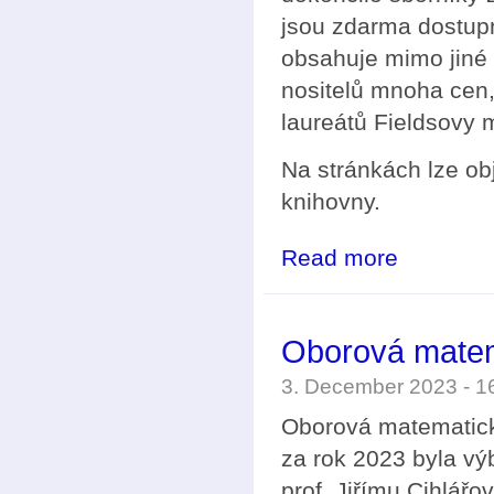
jsou zdarma dostu
obsahuje mimo jiné 
nositelů mnoha cen,
laureátů Fieldsovy 
Na stránkách lze obj
knihovny.
Read more
about Sborníky
Oborová matem
3. December 2023 - 
Oborová matematick
za rok 2023 byla v
prof. Jiřímu Cihlářov