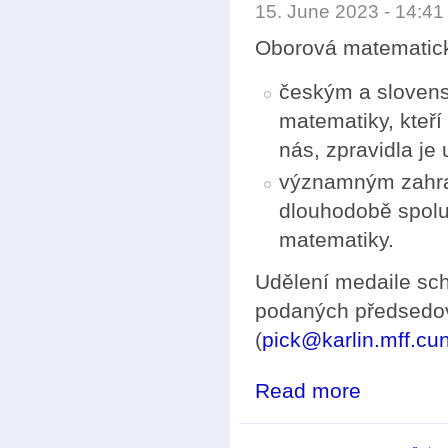
15. June 2023 - 14:4
Oborová matematic
českým a slovens
matematiky, kteří
nás, zpravidla je 
významným zahran
dlouhodobě spolup
matematiky.
Udělení medaile sc
podaných předsedov
(
pick@karlin.mff.cun
Read more
about Podávání