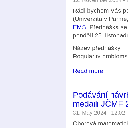
12. November 2024 -
Rádi bychom Vás poz
(Univerzita v Parmě, 
EMS
. Přednáška se
pondělí 25. listopad
Název přednášky
Regularity problems 
Read more
about Přednáška
Podávání návr
medaili JČMF 
31. May 2024 - 12:02
Oborová matematic