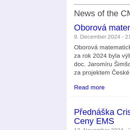
News of the C
Oborová matem
9. December 2024 - 
Oborová matematick
za rok 2024 byla v
doc. Jaromíru Šimšov
za projektem České
Read more
about Oborová 
Přednáška Crist
Ceny EMS