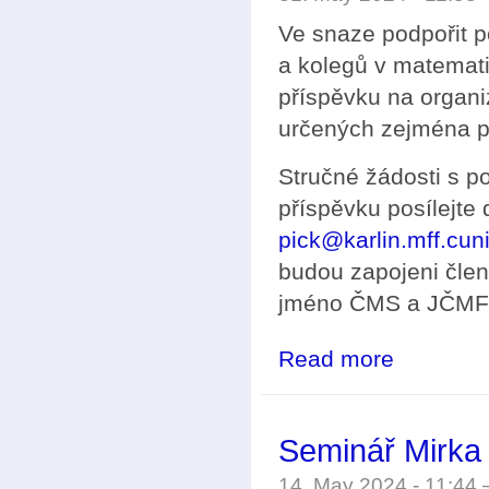
Ve snaze podpořit p
a kolegů v matemat
příspěvku na organi
určených zejména pr
Stručné žádosti s 
příspěvku posílejte
pick@karlin.mff.cun
budou zapojeni čle
jméno ČMS a JČMF 
Read more
about Vyhlášen
Seminář Mirka
14. May 2024 - 11:44