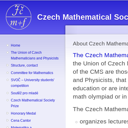
Sk
ma
Czech Mathematical Soc
co
About Czech Mathemat
Home
The Union of Czech
The Czech Mathemat
Mathematicians and Physicists
the Union of Czech
Structure, contact
of the CMS are tho
Committee for Mathematics
and Physicists, that
SVOČ – University students'
competition
education or are inte
Soutěž pro mladé
math olympiad or i
Czech Mathematical Society
Prize
The Czech Mathemat
Honorary Medal
organizes lectur
Cena Cantor
Matematika a ...