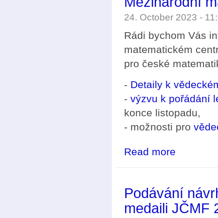
Mezinárodní m
24. October 2023 - 1
Rádi bychom Vás in
matematickém centru
pro české matematik
-
Detaily k vědeck
-
výzvu k pořádání l
konce listopadu,
- možnosti pro
věde
Read more
about Mezináro
Podávání návr
medaili JČMF 