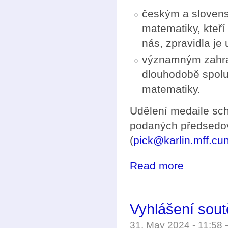
českým a slovens
matematiky, kteří
nás, zpravidla je 
významným zahran
dlouhodobě spolup
matematiky.
Udělení medaile sc
podaných předsedov
(
pick@karlin.mff.cun
Read more
about Podávání
Vyhlášení sou
31. May 2024 - 11:58