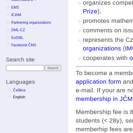
organizes compet
EMS
Prize
),
ICIAM
promotes mathem
Partnering organizations
comments on issu
DML-CZ
EuDML
represents the C
Facebook ČMS
organizations
(
IM
cooperates with
o
Search site
Search
To become a member
application form
and
Languages
e-mail. If your are
Čeština
English
membership in JČM
Membership fee is 8
students (< 28y), s
memberhip fees ar