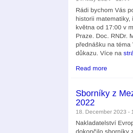
Rádi bychom Vás po
historii matematiky,
května od 17:00 v m
Praze. Doc. RNDr. 
přednášku na téma 
důkazu. Více na
str
Read more
about Seminář M
Sborníky z Me
2022
18. December 2023 -
Nakladatelství Evr
dokončilo sborníky