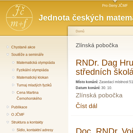
Hlavní menu
Př
Pro členy JČMF
hl
Jednota českých matema
o
Domů
Jste zde
Zlínská pobočka
Chystané akce
Soutěže a semináře
RNDr. Dag Hru
Matematická olympiáda
středních škol
Fyzikální olympiáda
Matematický klokan
Místo konání:
Zasedací místnost 51
Turnaj mladých fyziků
Datum konání:
30. 10.
Cena Martina
Zlínská pobočka
Černohorského
Číst dál
RNDr. Dag Hrubý: Log
Publikace
O JČMF
Struktura a kontakty
Doc. RNDr. Voj
Sídlo, kontaktní adresy