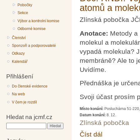
atomů a moleku
Pobočky
Sekce
Zlínská pobočka JČ
Výbor a kontrolní komise
Odborné komise
Anotace:
Metody a 
Členství
molekul a molekulár
Sponzoři a podporovatelé
vypadá molekula? Ja
Odkazy
membráně? Ale to je
Kalendář
Uvidíme.
Přihlášení
Přednáška je určena
Do členské evidence
Na web
Svoji účast prosím 
V čem je rozdíl
Místo konání:
Posluchárna 51-220, 
Datum konání:
8. 12.
Hledat na jcmf.cz
Zlínská pobočka
Hledat
Číst dál
Doc. RNDr. Vojtěch Kř