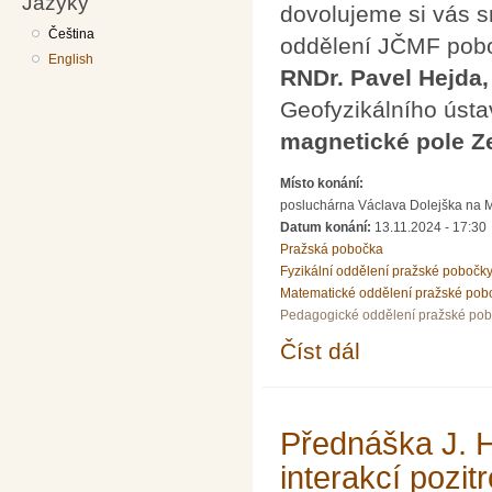
Jazyky
dovolujeme si vás s
Čeština
oddělení JČMF pobo
English
RNDr. Pavel Hejda,
Geofyzikálního úst
magnetické pole 
Místo konání:
posluchárna Václava Dolejška na Mat
Datum konání:
13.11.2024 - 17:30
Pražská pobočka
Fyzikální oddělení pražské pobočk
Matematické oddělení pražské pob
Pedagogické oddělení pražské po
Číst dál
Přednáška P.Hejdy a 
Přednáška J. H
interakcí pozi