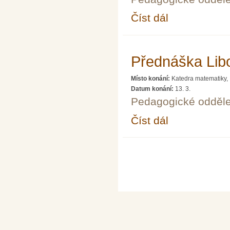
Číst dál
Přednáška Hany Vymaz
Přednáška Libo
Místo konání:
Katedra matematiky,
Datum konání:
13. 3.
Pedagogické odděle
Číst dál
Přednáška Libora Koud
Stránky