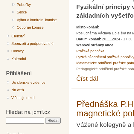
Pobočky
Fyzikální principy
Sekce
základních vyšetř
Výbor a kontrolní komise
Místo konání:
Odborné komise
Posluchárna Václava Dolejška na Mat
Členství
Datum konání:
20.11.2024 - 17:30
Sponzoři a podporovatelé
Webové stránky akce:
Pražská pobočka
Odkazy
Fyzikální oddělení pražské pobočk
Kalendář
Matematické oddělení pražské pob
Pedagogické oddělení pražské po
Přihlášení
Číst dál
Přednáška prof. Rosin
Do členské evidence
metodách oka
Na web
V čem je rozdíl
Přednáška P.He
magnetické po
Hledat na jcmf.cz
Hledat
Vážené kolegyně a 