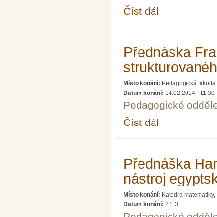
Číst dál
Ústřední kolo 64. roč
Přednáska Fran
strukturovanéh
Místo konání:
Pedagogická fakulta 
Datum konání:
14.02.2014 - 11:30
Pedagogické odděle
Číst dál
Přednáska Františka K
Přednáška Han
nástroj egypts
Místo konání:
Katedra matematiky,
Datum konání:
27. 3.
Pedagogické odděle