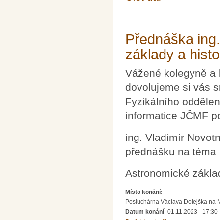
mikrosvětě
Přednáška ing.
základy a hist
Vážené kolegyně a 
dovolujeme si vás s
Fyzikálního oddělen
informatice JČMF p
ing. Vladimír Novot
přednášku na téma
Astronomické základ
Místo konání:
Posluchárna Václava Dolejška na Mat
Datum konání:
01.11.2023 - 17:30