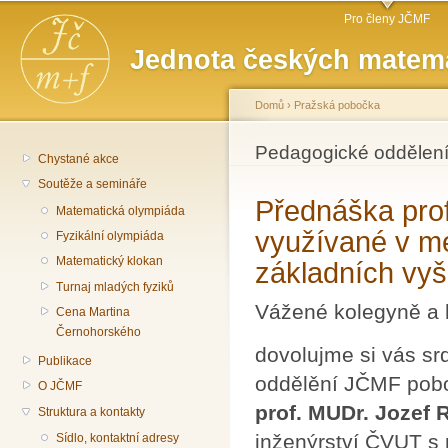
Hlavní menu
Př
Pro členy JČMF
hl
Jednota českých matema
o
Domů
›
Pražská pobočka
Jste zde
Pedagogické oddělení
Chystané akce
Soutěže a semináře
Přednáška prof
Matematická olympiáda
využívané v me
Fyzikální olympiáda
Matematický klokan
základních vy
Turnaj mladých fyziků
Vážené kolegyně a 
Cena Martina
Černohorského
dovolujme si vás sr
Publikace
oddělění JČMF pobo
O JČMF
prof. MUDr. Jozef 
Struktura a kontakty
inženýrství ČVUT s
Sídlo, kontaktní adresy