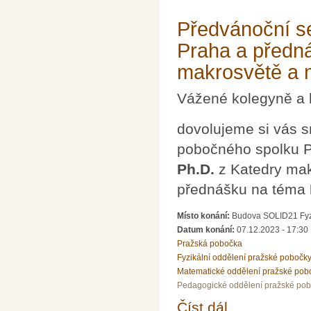
Předvánoční s
Praha a předn
makrosvětě a 
Vážené kolegyně a 
dovolujeme si vás 
pobočného spolku P
Ph.D.
z Katedry mak
přednášku na téma
Místo konání:
Budova SOLID21 Fyzi
Datum konání:
07.12.2023 - 17:30
Pražská pobočka
Fyzikální oddělení pražské pobočk
Matematické oddělení pražské pob
Pedagogické oddělení pražské po
Číst dál
Předvánoční setkání 