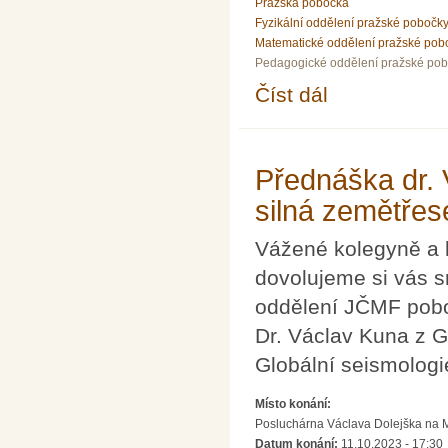
Pražská pobočka
Fyzikální oddělení pražské pobočk
Matematické oddělení pražské pob
Pedagogické oddělení pražské po
Číst dál
Přednáška ing. Vladim
Přednáška dr. 
silná zemětřes
Vážené kolegyně a 
dovolujeme si vás s
oddělení JČMF pobo
Dr. Václav Kuna z 
Globální seismologi
Místo konání:
Posluchárna Václava Dolejška na Mat
Datum konání:
11.10.2023 - 17:30