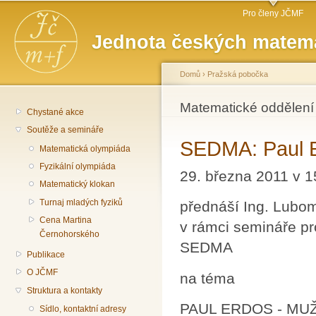
Hlavní menu
Př
Pro členy JČMF
hl
Jednota českých matema
o
Domů
›
Pražská pobočka
Jste zde
Matematické oddělení
Chystané akce
Soutěže a semináře
SEDMA: Paul Er
Matematická olympiáda
Fyzikální olympiáda
29. března 2011 v 1
Matematický klokan
Turnaj mladých fyziků
přednáší Ing. Lubom
Cena Martina
v rámci semináře pro
Černohorského
SEDMA
Publikace
O JČMF
na téma
Struktura a kontakty
PAUL ERDOS - MUŽ
Sídlo, kontaktní adresy