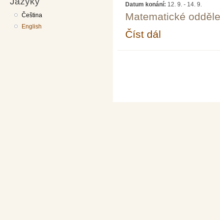
Jazyky
Datum konání:
12. 9.
-
14. 9.
Matematické odděle
Čeština
English
Číst dál
9. seminář Matematik
Stránky