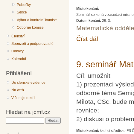
Pobočky
Místo konání:
Sekce
Seminář se koná v zasedací místnost
Výbor a kontrolní komise
Datum konání:
29. 3.
Matematické odděle
Odborné komise
Členství
Číst dál
SEDMA: Paul Erdos - m
Sponzoři a podporovatelé
Odkazy
Kalendář
9. seminář Ma
Přihlášení
Cíl: umožnit
Do členské evidence
1) prezentaci výsle
Na web
odborné téma Semigr
V čem je rozdíl
Milota, CSc. bude m
rovnice;
Hledat na jcmf.cz
2) diskusi o proble
Hledat
Místo konání:
školící středisko FS