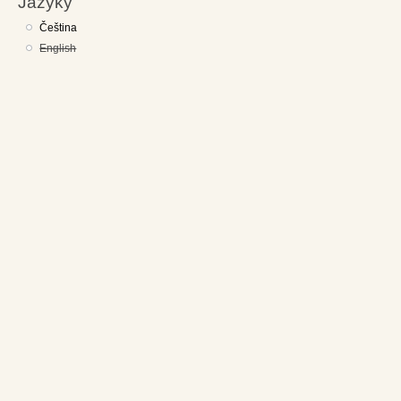
Jazyky
Čeština
English