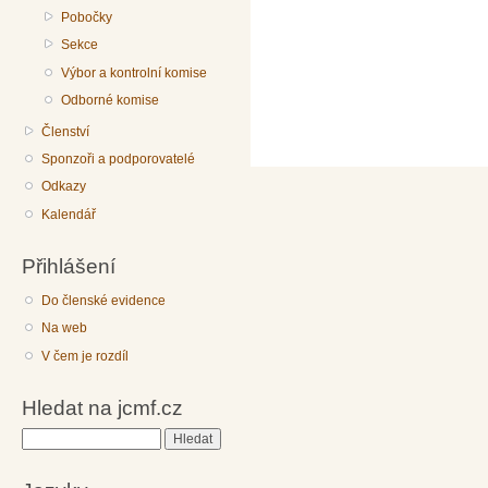
Pobočky
Sekce
Výbor a kontrolní komise
Odborné komise
Členství
Sponzoři a podporovatelé
Odkazy
Kalendář
Přihlášení
Do členské evidence
Na web
V čem je rozdíl
Hledat na jcmf.cz
Hledat