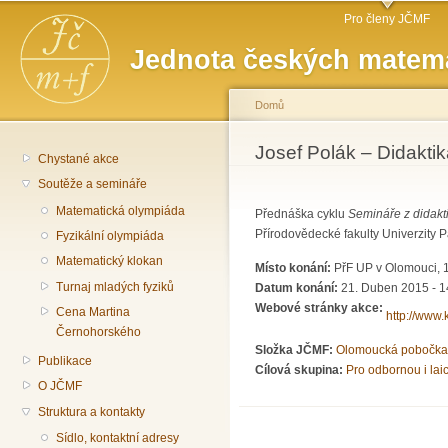
Hlavní menu
Př
Pro členy JČMF
hl
Jednota českých matema
o
Domů
Jste zde
Josef Polák – Didaktik
Chystané akce
Soutěže a semináře
Matematická olympiáda
Přednáška cyklu
Semináře z didakt
Přírodovědecké fakulty Univerzity
Fyzikální olympiáda
Matematický klokan
Místo konání:
PřF UP v Olomouci, 1
Turnaj mladých fyziků
Datum konání:
21. Duben 2015 - 1
Webové stránky akce:
Cena Martina
http://www
Černohorského
Složka JČMF:
Olomoucká pobočka
Publikace
Cílová skupina:
Pro odbornou i lai
O JČMF
Struktura a kontakty
Sídlo, kontaktní adresy