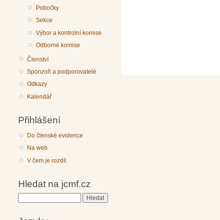
Pobočky
Sekce
Výbor a kontrolní komise
Odborné komise
Členství
Sponzoři a podporovatelé
Odkazy
Kalendář
Přihlášení
Do členské evidence
Na web
V čem je rozdíl
Hledat na jcmf.cz
Hledat