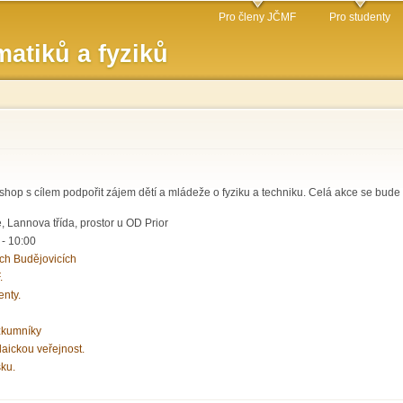
Přejít k
Pro členy JČMF
Pro studenty
hlavnímu
atiků a fyziků
obsahu
hop s cílem podpořit zájem dětí a mládeže o fyziku a techniku. Celá akce se bu
 Lannova třída, prostor u OD Prior
 - 10:00
ch Budějovicích
.
enty.
zkumníky
laickou veřejnost.
sku.