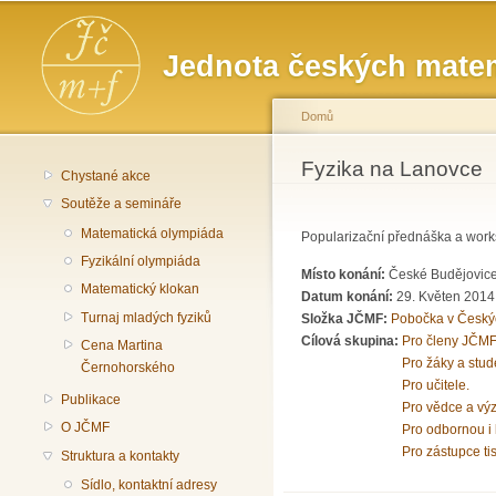
Hlavní menu
Jednota českých matem
Domů
Jste zde
Fyzika na Lanovce
Chystané akce
Soutěže a semináře
Matematická olympiáda
Popularizační přednáška a works
Fyzikální olympiáda
Místo konání:
České Budějovice,
Matematický klokan
Datum konání:
29. Květen 2014
Turnaj mladých fyziků
Složka JČMF:
Pobočka v Český
Cílová skupina:
Pro členy JČMF
Cena Martina
Pro žáky a stud
Černohorského
Pro učitele.
Publikace
Pro vědce a vý
O JČMF
Pro odbornou i 
Pro zástupce ti
Struktura a kontakty
Sídlo, kontaktní adresy