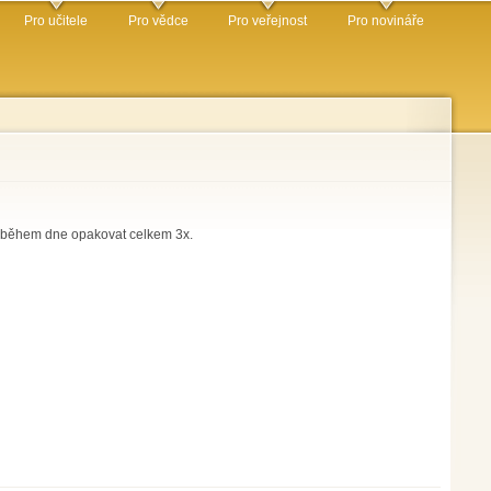
Pro učitele
Pro vědce
Pro veřejnost
Pro novináře
de během dne opakovat celkem 3x.