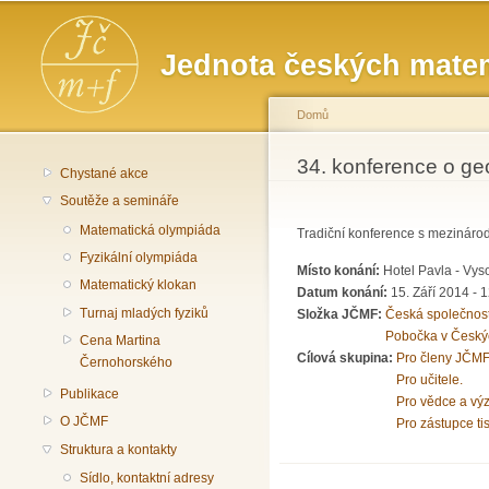
Hlavní menu
Jednota českých matem
Domů
Jste zde
34. konference o geo
Chystané akce
Soutěže a semináře
Matematická olympiáda
Tradiční konference s mezinárod
Fyzikální olympiáda
Místo konání:
Hotel Pavla - Vy
Matematický klokan
Datum konání:
15. Září 2014 - 
Turnaj mladých fyziků
Složka JČMF:
Česká společnost 
Pobočka v Český
Cena Martina
Cílová skupina:
Pro členy JČMF
Černohorského
Pro učitele.
Publikace
Pro vědce a vý
O JČMF
Pro zástupce ti
Struktura a kontakty
Sídlo, kontaktní adresy