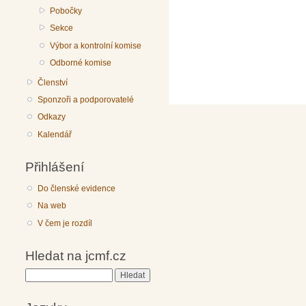
Pobočky
Sekce
Výbor a kontrolní komise
Odborné komise
Členství
Sponzoři a podporovatelé
Odkazy
Kalendář
Přihlášení
Do členské evidence
Na web
V čem je rozdíl
Hledat na jcmf.cz
Hledat