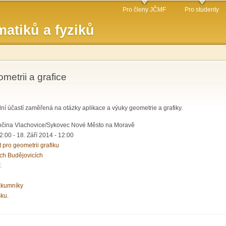
Přejít k
Pro členy JČMF
Pro studenty
hlavnímu
atiků a fyziků
obsahu
metrii a grafice
ní účastí zaměřená na otázky aplikace a výuky geometrie a grafiky.
sočina Vlachovice/Sykovec Nové Město na Moravě
12:00
-
18. Září 2014 - 12:00
pro geometrii grafiku
ch Budějovicích
.
zkumníky
sku.