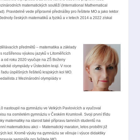
 mezinárodních matematických soutěží (International Mathematical
. Pravidelně vede přípravné přednášky pro řešitele MO a jako lektor
dnoty českých matematiků a fyziků a v letech 2014 a 2022 získal
zdělávacích předmětů – matematika a základy
s rozšířenou výukou jazyků v Litoměřicích
 a od roku 2020 vyučuje na ZŠ Boženy
atické olympiády v Ústeckém kraji. V roce
 řadu úspěšných řešitelů krajských kol MO.
medailista z Mezinárodní olympiády v
10 nastoupil na gymnáziu ve Velkých Pavlovicích a vyučoval
isu na osmiletém gymnáziu v Českém Krumlově. Svoji první třídu
uky matematiky na starost také přípravu tamních studentů na
ní matematickou akci – Matematický maraton, letos proběhl již
kých kol. Kromě výuky na gymnáziu se věnuje i výuce didaktiky
ipravuje semináře pro řešitele MO.