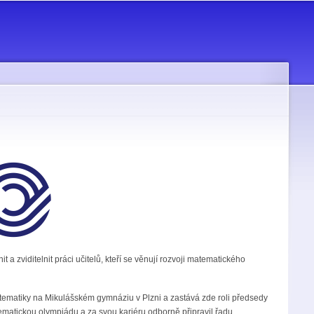
a zviditelnit práci učitelů, kteří se věnují rozvoji matematického
tematiky na Mikulášském gymnáziu v Plzni a zastává zde roli předsedy
atickou olympiádu a za svou kariéru odborně připravil řadu