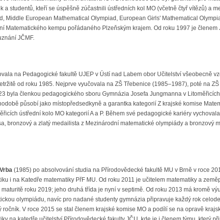
k a studentů, kteří se úspěšně zúčastnili ústředních kol MO (včetně čtyř vítězů) a
, Middle European Mathematical Olympiad, European Girls' Mathematical Olympiad)
tní Matematického kempu pořádaného Plzeňským krajem. Od roku 1997 je členem Je
uznání JČMF.
ovala na Pedagogické fakultě UJEP v Ústí nad Labem obor Učitelství všeobecně v
přetržitě od roku 1985. Nejprve vyučovala na ZŠ Třebenice (1985–1987), poté na ZŠ 
23 byla členkou pedagogického sboru Gymnázia Josefa Jungmanna v Litoměřicích
hodobě působí jako místopředsedkyně a garantka kategorií Z krajské komise Matem
řicích ústřední kolo MO kategorií A a P. Během své pedagogické kariéry vychovala
imsa, bronzový a zlatý medailista z Mezinárodní matematické olympiády a bronzový 
Vrba
(1985) po absolvování studia na Přírodovědecké fakultě MU v Brně v roce 20
ku i na Katedře matematiky PřF MU. Od roku 2011 je učitelem matematiky a zeměp
 maturitě roku 2019; jeho druhá třída je nyní v septimě. Od roku 2013 má kromě vý
ckou olympiádu, navíc pro nadané studenty gymnázia připravuje každý rok celoden
 ročník. V roce 2015 se stal členem krajské komise MO a podílí se na opravě krajs
ky na katedře učitelství Přírodovědecké fakulty JČU, kde je i členem týmu, který př