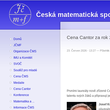
Česká matematická sp
Cena Cantor za rok
Domů
JČMF
23. Červen 2026 - 13:27 —
PStehlik
Organizace ČMS
IMU a Komitét
SVOČ
Soutěž pro mladé
Cena ČMS
Medaile
Cena Cantor
Prvními laureáty nově zřízené Ce
Konference
talentu svých žáků a připravují 
Matematika a ...
Josef K
Informace ČMS
předměto