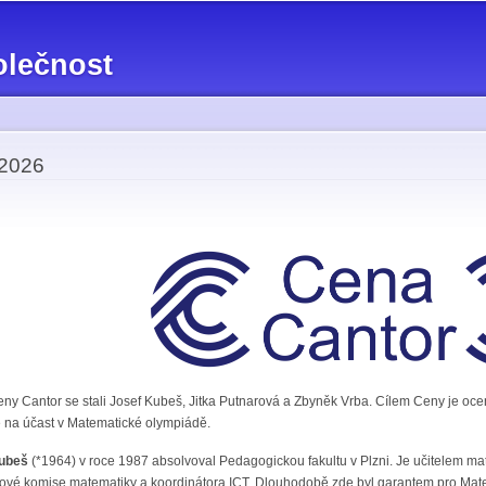
Přejít k
hlavnímu
olečnost
obsahu
 2026
ny Cantor se stali Josef Kubeš, Jitka Putnarová a Zbyněk Vrba. Cílem Ceny je ocenit 
je na účast v Matematické olympiádě.
ubeš
(*1964) v roce 1987 absolvoval Pedagogickou fakultu v Plzni. Je učitelem ma
vé komise matematiky a koordinátora ICT. Dlouhodobě zde byl garantem pro Matem