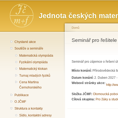
Hlavní menu
Jednota českých matem
Domů
Jste zde
Seminář pro řešitel
Chystané akce
Soutěže a semináře
Matematická olympiáda
Seminář pro zájemce o řešení ú
Fyzikální olympiáda
Matematický klokan
Místo konání:
Přírodovědecká fa
Turnaj mladých fyziků
Datum konání:
2. Duben 2027 -
Cena Martina
Webové stránky akce:
http://w
Černohorského
Složka JČMF:
Olomoucká pobo
Publikace
Cílová skupina:
Pro žáky a stud
O JČMF
Struktura a kontakty
Sídlo, kontaktní adresy