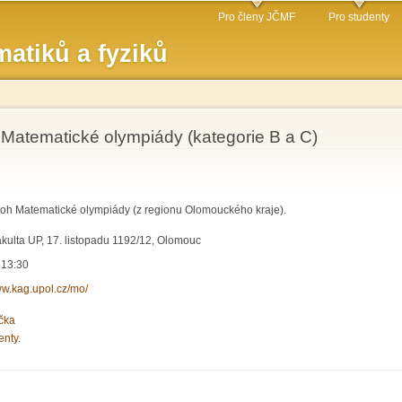
Přejít k
Pro členy JČMF
Pro studenty
hlavnímu
atiků a fyziků
obsahu
e Matematické olympiády (kategorie B a C)
loh Matematické olympiády (z regionu Olomouckého kraje).
kulta UP, 17. listopadu 1192/12, Olomouc
 13:30
ww.kag.upol.cz/mo/
čka
enty.