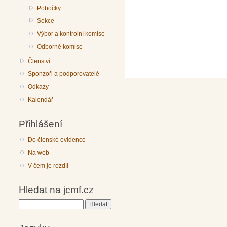
Pobočky
Sekce
Výbor a kontrolní komise
Odborné komise
Členství
Sponzoři a podporovatelé
Odkazy
Kalendář
Přihlášení
Do členské evidence
Na web
V čem je rozdíl
Hledat na jcmf.cz
Hledat