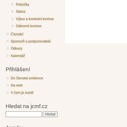
Pobočky
Sekce
Výbor a kontrolní komise
Odborné komise
Členství
Sponzoři a podporovatelé
Odkazy
Kalendář
Přihlášení
Do členské evidence
Na web
V čem je rozdíl
Hledat na jcmf.cz
Hledat