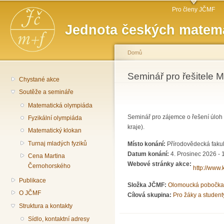
Hlavní menu
Př
Pro členy JČMF
hl
Jednota českých matema
o
Domů
Jste zde
Seminář pro řešitele M
Chystané akce
Soutěže a semináře
Matematická olympiáda
Seminář pro zájemce o řešení úlo
Fyzikální olympiáda
kraje).
Matematický klokan
Turnaj mladých fyziků
Místo konání:
Přírodovědecká fakul
Datum konání:
4. Prosinec 2026 - 
Cena Martina
Webové stránky akce:
Černohorského
http://www.
Publikace
Složka JČMF:
Olomoucká pobočka
O JČMF
Cílová skupina:
Pro žáky a student
Struktura a kontakty
Sídlo, kontaktní adresy