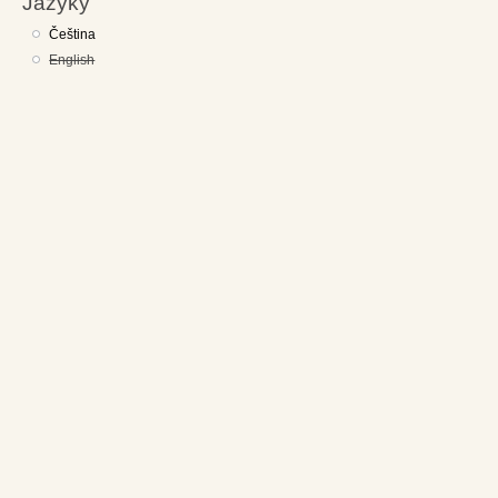
Jazyky
Čeština
English