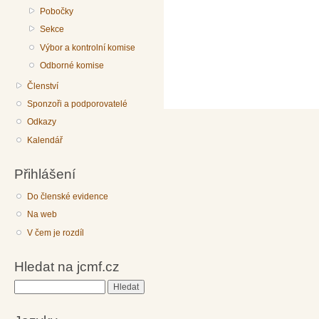
Pobočky
Sekce
Výbor a kontrolní komise
Odborné komise
Členství
Sponzoři a podporovatelé
Odkazy
Kalendář
Přihlášení
Do členské evidence
Na web
V čem je rozdíl
Hledat na jcmf.cz
Hledat