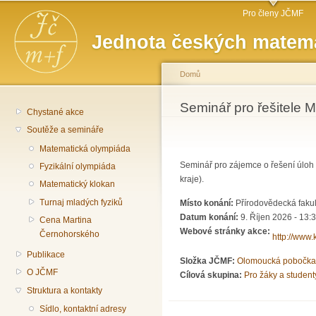
Hlavní menu
Př
Pro členy JČMF
hl
Jednota českých matema
o
Domů
Jste zde
Seminář pro řešitele M
Chystané akce
Soutěže a semináře
Matematická olympiáda
Seminář pro zájemce o řešení úlo
Fyzikální olympiáda
kraje).
Matematický klokan
Turnaj mladých fyziků
Místo konání:
Přírodovědecká fakul
Datum konání:
9. Říjen 2026 - 13:
Cena Martina
Webové stránky akce:
Černohorského
http://www.
Publikace
Složka JČMF:
Olomoucká pobočka
O JČMF
Cílová skupina:
Pro žáky a student
Struktura a kontakty
Sídlo, kontaktní adresy