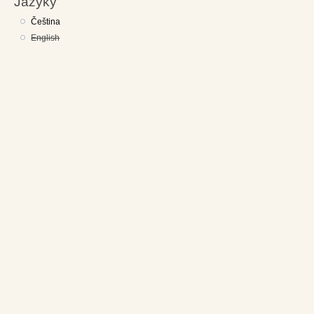
Jazyky
Čeština
English